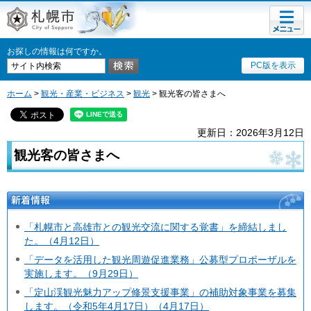
メニュ
札幌市
ー
お探しの情報は何ですか。
PC版を表示
ホーム
>
観光・産業・ビジネス
>
観光
> 観光客の皆さまへ
更新日：2026年3月12日
観光客の皆さまへ
新着情報
「札幌市と高雄市との観光交流に関する覚書」を締結しまし
た。（4月12日）
「データを活用した観光周遊促進業務」公募型プロポーザルを
実施します。（9月29日）
「定山渓観光魅力アップ修景支援事業」の補助対象事業を募集
します。（令和5年4月17日）（4月17日）