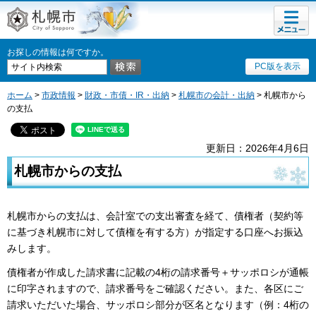
メニュ
札幌市
ー
お探しの情報は何ですか。
PC版を表示
ホーム
>
市政情報
>
財政・市債・IR・出納
>
札幌市の会計・出納
> 札幌市から
の支払
更新日：2026年4月6日
札幌市からの支払
札幌市からの支払は、会計室での支出審査を経て、債権者（契約等
に基づき札幌市に対して債権を有する方）が指定する口座へお振込
みします。
債権者が作成した請求書に記載の4桁の請求番号＋サッポロシが通帳
に印字されますので、請求番号をご確認ください。また、各区にご
請求いただいた場合、サッポロシ部分が区名となります（例：4桁の