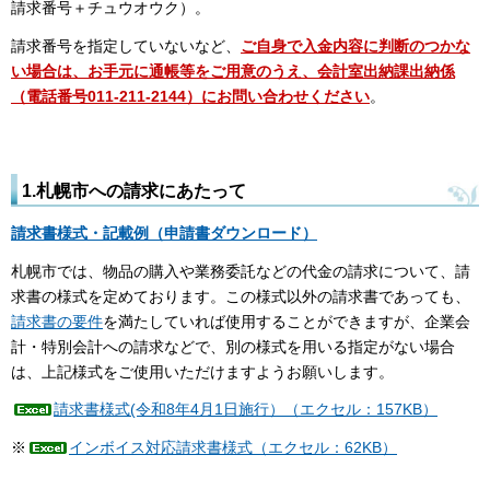
請求番号＋チュウオウク）。
請求番号を指定していないなど、
ご自身で入金内容に判断のつかな
い場合は、お手元に通帳等をご用意のうえ、会計室出納課出納係
（電話番号011-211-2144）にお問い合わせください
。
1.札幌市への請求にあたって
請求書様式・記載例（申請書ダウンロード）
札幌市では、物品の購入や業務委託などの代金の請求について、請
求書の様式を定めております。この様式以外の請求書であっても、
請求書の要件
を満たしていれば使用することができますが、企業会
計・特別会計への請求などで、別の様式を用いる指定がない場合
は、上記様式をご使用いただけますようお願いします。
請求書様式(令和8年4月1日施行）（エクセル：157KB）
※
インボイス対応請求書様式（エクセル：62KB）