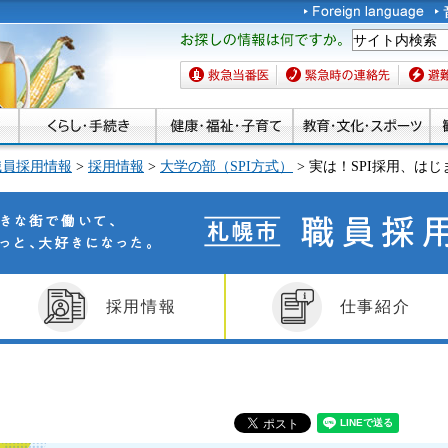
お探しの情報は何です
か。
救急当番医
緊急時の連絡先
避難場
職員採用情報
>
採用情報
>
大学の部（SPI方式）
> 実は！SPI採用、は
きな街で働いて、もっ
札幌市職員採用
、大好きになった。
採用情報
仕事紹介