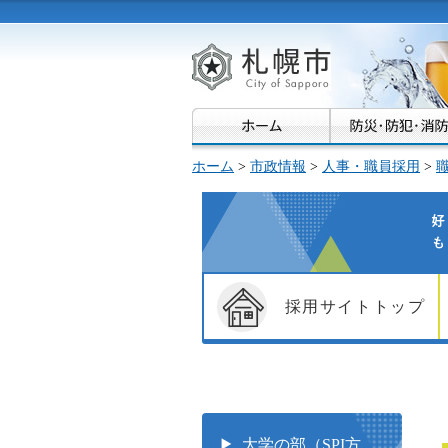
札幌市
ホーム
>
市政情報
>
人事・職員採用
>
好
と
採用サイトトップ
大学の部（SPI方