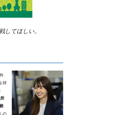
戦してほしい。
外
を持
部
場所
験
んの