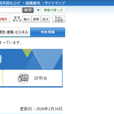
所
文字サイズ
縮小
標準
拡大
色合い
の変更
じまっています。
説明会
更新日：2026年2月16日