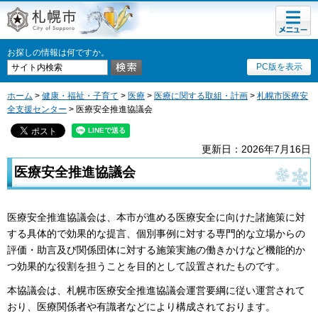
メニュ
札幌市
ー
お探しの情報は何ですか。
PC版を表示
ホーム
>
健康・福祉・子育て
>
医療
>
医療に関する取組・計画
>
札幌市医療安
全支援センター
> 医療安全推進協議会
更新日：2026年7月16日
医療安全推進協議会
医療安全推進協議会は、本市が進める医療安全に向けた諸施策に対
する具体的で効果的な提言、個別事例に対する専門的な立場からの
評価・助言及び関係団体に対する施策実施の働きかけなど機能的か
つ効果的な役割を担うことを目的として設置されたものです。
本協議会は、札幌市医療安全推進協議会運営要綱に従い運営されて
おり、医療関係者や有識者などにより構成されております。