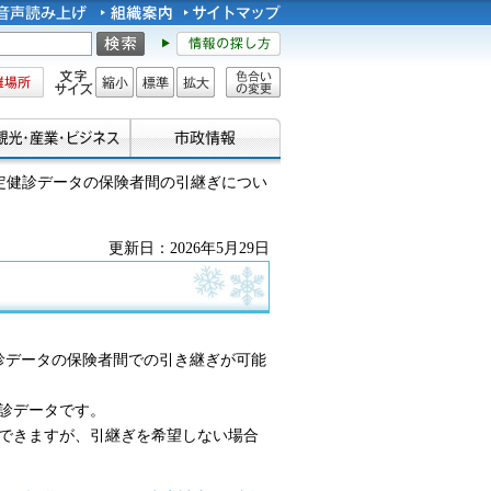
所
文字サイズ
縮小
標準
拡大
色合い
の変更
特定健診データの保険者間の引継ぎについ
更新日：2026年5月29日
健診データの保険者間での引き継ぎが可能
健診データです。
できますが、引継ぎを希望しない場合