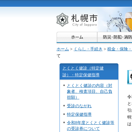
札幌市
ホーム
>
くらし・手続き
>
税金・保険・
て
とくとく健診（特定健
診）・特定保健指導
とくとく健診の内容（対
象者、検査項目、自己負
令
担額）
と
受診のながれ
引
特定保健指導
特
令和8年度とくとく健診等
は
の受診券について