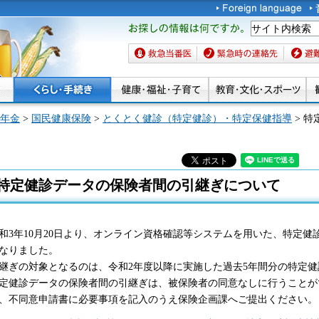
お探しの情報は何です
か。
救急当番医
緊急時の連絡先
避難場
年金
>
国民健康保険
>
とくとく健診（特定健診）・特定保健指導
> 
特定健診データの保険者間の引継ぎについて
和3年10月20日より、オンライン資格確認等システムを用いた、特定
なりました。
継ぎの対象となるのは、令和2年度以降に実施した過去5年間分の特定
定健診データの保険者間の引継ぎは、被保険者の同意なしに行うことが
、不同意申請書に必要事項を記入のうえ保険企画課へご提出ください。