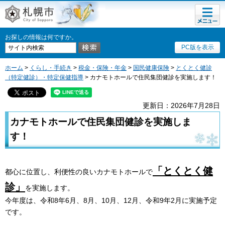
メニュ
札幌市
ー
お探しの情報は何ですか。
PC版を表示
ホーム
>
くらし・手続き
>
税金・保険・年金
>
国民健康保険
>
とくとく健診
（特定健診）・特定保健指導
> カナモトホールで住民集団健診を実施します！
更新日：2026年7月28日
カナモトホールで住民集団健診を実施しま
す！
「とくとく健
都心に位置し、利便性の良いカナモトホールで
診」
を実施します。
今年度は、令和8年6月、8月、10月、12月、令和9年2月に実施予定
です。