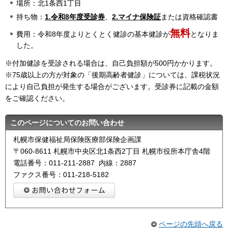
場所：北1条西1丁目
持ち物：
1.令和8年度受診券
、
2.マイナ保険証
または資格確認書
無料
費用：令和8年度よりとくとく健診の基本健診が
となりま
した。
※付加健診を受診される場合は、自己負担額が500円かかります。
※75歳以上の方が対象の「後期高齢者健診」については、課税状況
により自己負担が発生する場合がございます。受診券に記載の金額
をご確認ください。
このページについてのお問い合わせ
札幌市保健福祉局保険医療部保険企画課
〒060-8611 札幌市中央区北1条西2丁目 札幌市役所本庁舎4階
電話番号：011-211-2887 内線：2887
ファクス番号：011-218-5182
ページの先頭へ戻る