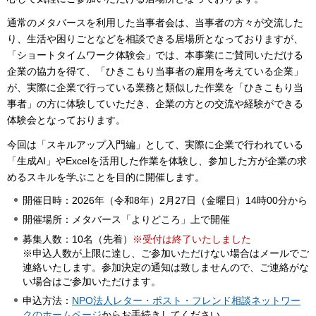
通常のメタバースを利用した当事者会は、当事者の方々が交流した
り、生活や困りごとなどを相談できる居場所となっておりますが、
「ショートタイムワーク体験会」では、本事業にご賛同いただける
企業の協力を得て、「ひきこもり当事者の雇用を考えている企業」
が、実際に企業で行っている業務と類似した作業を「ひきこもり当
事者」の方に体験していただき、企業の方との交流や経験ができる
体験会となっております。
今回は「スキルアップ入門編」として、実際に企業で行われている
「生成AI」やExcelを活用した作業を体験し、参加した方が企業の求
めるスキルを学ぶことを目的に開催します。
開催日時：2026年（令和8年）2月27日（金曜日）14時00分から
開催場所：メタバース「よりどころ」上で開催
募集人数：10名（先着）
※受付は終了いたしました
※申込人数が上限に達し、ご参加いただけない場合はメールでご
連絡いたします。参加決定の通知は致しませんので、ご連絡がな
い場合はご参加いただけます。
申込方法：
NPO法人レター・ポスト・フレンド相談ネットワー
クのホームページ
からお手続きしてください。