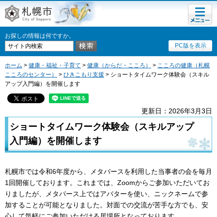
メニュ
札幌市
ー
お探しの情報は何ですか。
PC版を表示
ホーム
>
健康・福祉・子育て
>
健康（からだ・こころ）
>
こころの健康（札幌
こころのセンター）
>
ひきこもり支援
> ショートタイムワーク体験会（スキル
アップ入門編）を開催します
更新日：2026年3月3日
ショートタイムワーク体験会（スキルアップ
入門編）を開催します
札幌市では令和6年度から、メタバースを利用した当事者の会を毎月
1回開催しております。これまでは、Zoomからご参加いただいてお
りましたが、メタバース上ではアバターを使い、ニックネームで参
加することが可能となりました。対面での交流が苦手な方でも、安
心して気軽にご参加いただける居場所となっております。