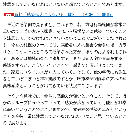
注意をしていかなければいけないと感じているところであります。
資料「感染拡大につながる可能性」（PDF：186KB）
最近の感染例で見ますと、これまで、若い方は行動範囲が非常に
広いので、若い方から家庭、それから職場などに感染していくこと
を注意していかなければいけないということでございましたけれど
も、今回の札幌のケースでは、高齢者の方の集会や会食の場、カラ
オケ、こういったところで感染された方が、ほかのお店を利用され
る、あるいは地域の会合に参加する、または知人宅で食事をする、
懇談をすると、こういったところで（感染が）広がりまして、ま
た、家庭に（ウイルスが）入っていく。そして、他の年代にも派生
をして、ぽつぽつと福祉施設ですとか、医療機関関係者の方への変
異株感染ということが出てきている状況でございます。
そういう意味では、非常に感染力が強いということ。そして、ほ
かのグループにうつっていって、感染が広がっていく可能性が非常
に高いということでございますので、変異株の感染と広がりという
ことを今後非常に注意していかなければいけないと思っているとこ
ろであります。