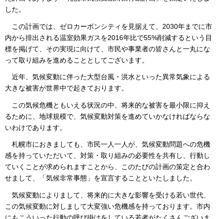
した。
この計画では、ゼロカーボンシティを見据えて、2030年までに市
内から排出される温室効果ガスを2016年比で55%削減するという目
標を掲げて、その実現に向けて、市民や事業者の皆さんと一丸にな
って取り組みを進めることとしてございます。
近年、気候変動に伴った大型台風・洪水といった異常気象による
大きな被害が世界中で起きております。
この気候危機ともいえる状況の中、将来的な被害を最小限に抑え
るために、地球規模で、気候変動対策を進めていかなければならな
いわけであります。
札幌市におきましても、市民一人一人が、気候変動問題への危機
感を持っていただいて、対策・取り組みの必要性を共有し、行動し
ていくことが求められますことから、このたびの計画の策定と合わ
せまして、「気候非常事態」を宣言することといたしました。
気候変動によりまして、将来的に大きな影響を受ける若い世代、
この気候変動に対しまして大変強い危機感を持っております。市内
にもこういった行動の呼び掛けをしている若者がたくさんございま