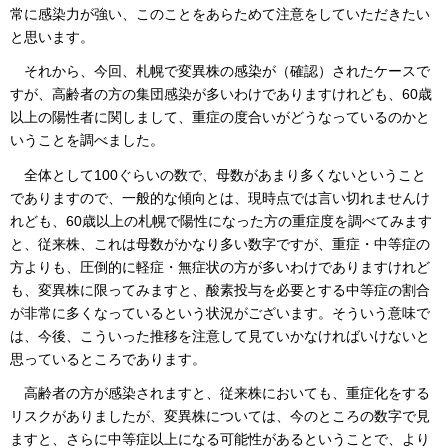
常に感染力が強い、このことをあらためて注意をしていただきたい
と思います。
それから、今回、札幌で変異株の感染が（確認）されたケースで
すが、高齢者の方の集団感染が多いわけでありますけれども、60歳
以上の陽性者に関しまして、重症の度合いがどうなっているのかと
いうことを調べました。
全体として100ぐらいの数で、母数があまり多くないということ
でありますので、一般的な傾向とは、現時点では言い切れませんけ
れども、60歳以上の札幌で陽性になった方の重症度を調べてみます
と、従来株、これは母数がかなり多い数字ですが、重症・中等症の
方よりも、圧倒的に軽症・無症状の方が多いわけでありますけれど
も、変異株に限ってみますと、酸素投与を必要とする中等症の割合
が非常に多くなっているという状況がございます。そういう意味で
は、今後、こういった推移を注意して見ていかなければいけないと
思っているところであります。
高齢者の方が感染されますと、従来株においても、重症化をする
リスクがありましたが、変異株については、今のところの数字で見
ますと、さらに中等症以上になる可能性があるということで、より