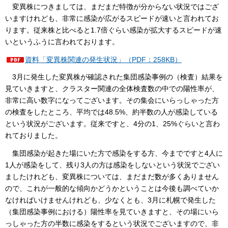
変異株につきましては、まだまだ特徴が分からない状況ではござ
いますけれども、非常に感染が広がるスピードが速いと言われてお
ります。従来株と比べると1.7倍ぐらい感染が拡大するスピードが速
いというふうに言われております。
資料「変異株関連の発生状況」（PDF：258KB）
3月に発生した変異株が確認された集団感染事例の（検査）結果を
見ていきますと、クラスター関連の全体検査数の中での陽性率が、
非常に高い数字になってございます。その集会にいらっしゃった方
の検査をしたところ、平均では48.5%、約半数の人が感染している
という状況がございます。従来ですと、4分の1、25%ぐらいと言わ
れておりました。
集団感染が起きた場にいた方で感染をする方、今までですと4人に
1人が感染をして、残り3人の方は感染をしないという状況でござい
ましたけれども、変異株については、まだまだ数が多くありません
ので、これが一般的な傾向かどうかということは今後も調べていか
なければいけませんけれども、少なくとも、3月に札幌で発生した
（集団感染事例における）陽性率を見ていきますと、その場にいら
っしゃった方の半数に感染をするという状況でございますので、非