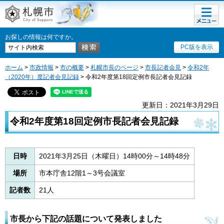
メニュ
札幌市
ー
お探しの情報は何ですか。
PC版を表示
ホーム
>
市政情報
>
市の概要
>
札幌市長のページ
>
市長記者会見
>
令和2年
（2020年）度記者会見記録
> 令和2年度第18回定例市長記者会見記録
更新日：2021年3月29日
令和2年度第18回定例市長記者会見記録
日時
2021年3月25日（木曜日）14時00分～14時48分
場所
市本庁舎12階1～3号会議室
記者数
21人
市長から下記の話題について発表しました