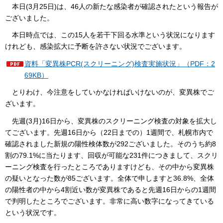
本日(3月25日)は、46人の新たな感染者が確認されたという報告が
ございました。
本日時点では、この15人を若干下回る水準という状況になります
けれども、感染拡大に予断を許さない状況でございます。
資料「変異株PCR(スクリーニング)検査実施状況」（PDF：2
69KB）
とりわけ、今注意をしていかなければいけないのが、変異株でご
ざいます。
先週(3月)16日から、変異株のスクリーニング検査の対象を拡大し
てございます。先週16日から（22日までの）1週間で、札幌市内で
確認されました新規の陽性検体数が292ございました。そのうち約8
割の79.1%に当たります、回収が可能な231件につきまして、スクリ
ーニング検査を行ったところでありますけども、その中から変異株
の疑いとなった数が85ございます。全体で申しますと36.8%、全体
の陽性者の中から4割近い数が変異株であると先週16日からの1週間
で判明したところでございます。非常に高い数字になってきている
という状況です。