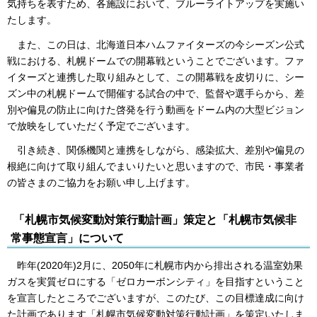
気持ちを表すため、各施設において、ブルーライトアップを実施い
たします。
また、この日は、北海道日本ハムファイターズの今シーズン公式
戦における、札幌ドームでの開幕戦ということでございます。ファ
イターズと連携した取り組みとして、この開幕戦を皮切りに、シー
ズン中の札幌ドームで開催する試合の中で、監督や選手らから、差
別や偏見の防止に向けた啓発を行う動画をドーム内の大型ビジョン
で放映をしていただく予定でございます。
引き続き、関係機関と連携をしながら、感染拡大、差別や偏見の
根絶に向けて取り組んでまいりたいと思いますので、市民・事業者
の皆さまのご協力をお願い申し上げます。
「札幌市気候変動対策行動計画」策定と「札幌市気候非
常事態宣言」について
昨年(2020年)2月に、2050年に札幌市内から排出される温室効果
ガスを実質ゼロにする「ゼロカーボンシティ」を目指すということ
を宣言したところでございますが、このたび、この目標達成に向け
た計画であります「札幌市気候変動対策行動計画」を策定いたしま