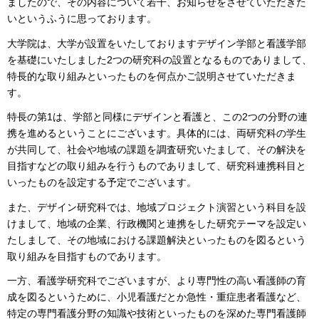
ましたので、その内容について若干、お知らせをさせていただきた
いというふうに思っております。
大学院は、大学が設置をいたしておりますデザイン学部と看護学部
を基礎にいたしました2つの研究科の設置となるものでありまして、
特長的な取り組みといったものを何点かご説明させていただきま
す。
特長の第1は、学部と同様にデザインと看護と、この2つの分野の連
携を進めるということにございます。具体的には、両研究科の学生
が共同して、社会や地域の課題を調査研究いたまして、その解決を
目指すなどの取り組みを行うものでありまして、研究科連携科目と
いったものを設定する予定でございます。
また、デザイン研究科では、地域プロジェクト演習という科目を設
けまして、地域の企業、行政機関と連携をした研究テーマを設定い
たしまして、その地域における課題解決といったものを図るという
取り組みを目指すものであります。
一方、看護学研究科でございますが、より専門性の高い看護師の育
成を図るというために、小児看護だとか急性・重症患者看護など、
特定の専門看護分野の知識や技術といったものを深めた専門看護師