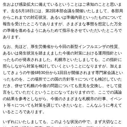
生および感染拡大に備えているということはご承知のことと思いま
す。去る5月18日には、第2回本部会議を開催いたしまして、各部局
からこれまでの対応状況、あるいは準備内容といったものについて
報告を受けたところでありますが、さまざまな事態を想定した万全
の準備を進めるようにあらためて指示をさせていただいたところで
あります。
なお、先ほど、厚生労働省から今回の新型インフルエンザの性質、
あるいは発生状況を踏まえました今後の対策における運用指針とい
ったものが発表されました。札幌市といたしましても、この指針に
照らしながら対策を検討していくということになりますが、加えま
してきょうの午後6時30分から1回目が開催されます専門家会議とい
ったものを、この場所でこの国の方針等々についても検討していた
だき、併せて札幌の今後の問題についても意見を交換し、そして提
言をしていただくということになっておりますので、ここでの議論
の結果を参考としながら、今後のさまざまな札幌市の行事、イベン
ト等々についても対策を講じていきたいなと、こんなふうに考えて
いるところであります。
いずれにいたしましても、このような状況の中で、まず大切なこと