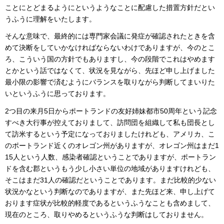
ことにとどまるようにというようなことに配慮した措置方針だとい
うふうに理解をいたします。
そんな意味で、最終的には専門家会議に発症が確認されたときを含
めて決断をしていかなければならないわけでありますが、今のとこ
ろ、こういう国の方針でもありますし、今の段階でこれはやめます
とかという話ではなくて、状況を見ながら、先ほど申し上げました
最小限の影響で済むようにバランスを取りながら判断してまいりた
いというふうに思っております。
2つ目の来月5日からポートランドの友好姉妹都市50周年という記念
すべき大行事が控えておりまして、訪問団を組織して私も団長とし
て訪米するという予定になっておりましたけれども、アメリカ、こ
のポートランド近くのオレゴン州がありますが、オレゴン州はまだ1
15人という人数、感染者確認ということでありますが、ポートラン
ドを含む郡というもう少し小さい単位の地域がありますけれども、
そこはまだ31人の確認だということであります。まだ比較的少ない
状況かなという判断なのでありますが、また先ほど来、申し上げて
おります症状が比較的軽度であるというふうなことも含めまして、
現在のところ、取りやめるというふうな判断はしておりません。