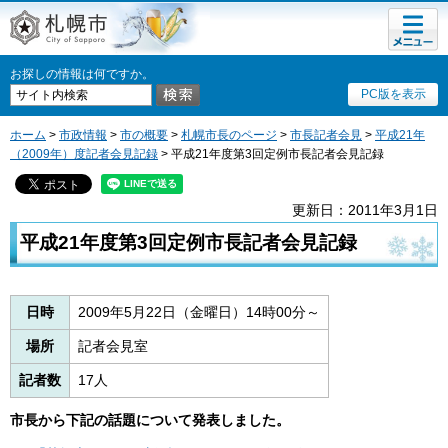
メニュ
札幌市
ー
お探しの情報は何ですか。
PC版を表示
ホーム
>
市政情報
>
市の概要
>
札幌市長のページ
>
市長記者会見
>
平成21年
（2009年）度記者会見記録
> 平成21年度第3回定例市長記者会見記録
更新日：2011年3月1日
平成21年度第3回定例市長記者会見記録
日時
2009年5月22日（金曜日）14時00分～
場所
記者会見室
記者数
17人
市長から下記の話題について発表しました。