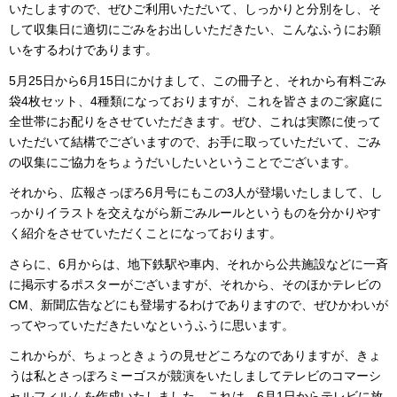
いたしますので、ぜひご利用いただいて、しっかりと分別をし、そ
して収集日に適切にごみをお出しいただきたい、こんなふうにお願
いをするわけであります。
5月25日から6月15日にかけまして、この冊子と、それから有料ごみ
袋4枚セット、4種類になっておりますが、これを皆さまのご家庭に
全世帯にお配りをさせていただきます。ぜひ、これは実際に使って
いただいて結構でございますので、お手に取っていただいて、ごみ
の収集にご協力をちょうだいしたいということでございます。
それから、広報さっぽろ6月号にもこの3人が登場いたしまして、し
っかりイラストを交えながら新ごみルールというものを分かりやす
く紹介をさせていただくことになっております。
さらに、6月からは、地下鉄駅や車内、それから公共施設などに一斉
に掲示するポスターがございますが、それから、そのほかテレビの
CM、新聞広告などにも登場するわけでありますので、ぜひかわいが
ってやっていただきたいなというふうに思います。
これからが、ちょっときょうの見せどころなのでありますが、きょ
うは私とさっぽろミーゴスが競演をいたしましてテレビのコマーシ
ャルフィルムを作成いたしました。これは、6月1日からテレビに放