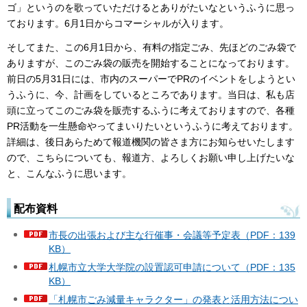
ゴ」というのを歌っていただけるとありがたいなというふうに思っ
ております。6月1日からコマーシャルが入ります。
そしてまた、この6月1日から、有料の指定ごみ、先ほどのごみ袋で
ありますが、このごみ袋の販売を開始することになっております。
前日の5月31日には、市内のスーパーでPRのイベントをしようとい
うふうに、今、計画をしているところであります。当日は、私も店
頭に立ってこのごみ袋を販売するふうに考えておりますので、各種
PR活動を一生懸命やってまいりたいというふうに考えております。
詳細は、後日あらためて報道機関の皆さま方にお知らせいたします
ので、こちらについても、報道方、よろしくお願い申し上げたいな
と、こんなふうに思います。
配布資料
市長の出張および主な行催事・会議等予定表（PDF：139
KB）
札幌市立大学大学院の設置認可申請について（PDF：135
KB）
「札幌市ごみ減量キャラクター」の発表と活用方法につい