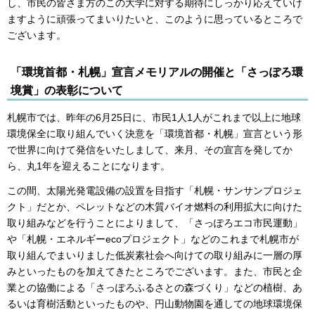
し、市民の皆さま方のこの大学に対する期待にしっかり応えていけ
ますように頑張ってまいりたいと、このように思っているところで
ございます。
「環境首都・札幌」宣言メモリアルの開催と「さっぽろ環
境賞」の表彰について
札幌市では、昨年の6月25日に、市民1人1人がこれまで以上に地球
環境保全に取り組んでいく決意を「環境首都・札幌」宣言という形
で世界に向けて発信をいたしまして、来月、その宣言を発してか
ら、丸1年を迎えることになります。
この間、太陽光発電設備の設置を目指す「札幌・サンサンプロジェ
クト」だとか、ペレットなどの木質バイオ燃料の利用拡大に向けた
取り組みなどを行うことによりまして、「さっぽろエコ市民運動」
や「札幌・エネルギーecoプロジェクト」などのこれまで札幌市が
取り組んでまいりました低炭素社会へ向けての取り組みに一層の厚
みといったものを加えてきたところでございます。また、市民と企
業との協働による「さっぽろふるさとの森づくり」などの植樹、あ
るいは育樹活動といったものや、円山動物園を通しての地球環境保