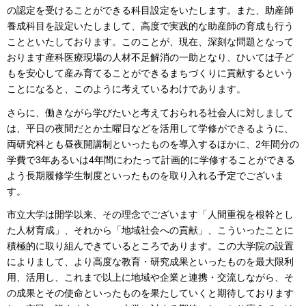
の認定を受けることができる科目設定をいたします。また、助産師
養成科目を設定いたしまして、高度で実践的な助産師の育成も行う
ことといたしております。このことが、現在、深刻な問題となって
おります産科医療現場の人材不足解消の一助となり、ひいては子ど
もを安心して産み育てることができるまちづくりに貢献するという
ことになると、このように考えているわけであります。
さらに、働きながら学びたいと考えておられる社会人に対しまして
は、平日の夜間だとか土曜日などを活用して学修ができるように、
両研究科とも昼夜開講制といったものを導入するほかに、2年間分の
学費で3年あるいは4年間にわたって計画的に学修することができる
よう長期履修学生制度といったものを取り入れる予定でございま
す。
市立大学は開学以来、その理念でございます「人間重視を根幹とし
た人材育成」、それから「地域社会への貢献」、こういったことに
積極的に取り組んできているところであります。この大学院の設置
によりまして、より高度な教育・研究成果といったものを最大限利
用、活用し、これまで以上に地域や企業と連携・交流しながら、そ
の成果とその使命といったものを果たしていくと期待しております