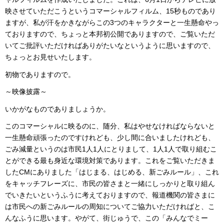
映させていただこうというコマーシャルフィルム、15秒ものであり
ますが、私が汗をかきながらこの3つのキャラクターと一生懸命やっ
ておりますので、ちょっと本邦初公開でありますので、ご覧いただ
いてご批評いただければありがたいなというように思いますので、
ちょっとお見せいたします。
初物でありますので。
～映像披露～
いかがなものでありましょうか。
このコマーシャルに映るのに、随分、私はやせなければならないと
一生懸命頑張ったのですけれども、少し間に合いましたけれども、
ごみ減量というのは市民1人1人にとりまして、1人1人で取り組むこ
とができる最も身近な環境対策であります。これをご覧いただきま
したCMにありました「はじまる、はじめる、新ごみルール」、これ
をキャッチフレーズに、市民の皆さまと一緒にしっかりと取り組ん
でいきたいというふうに考えておりますので、報道機関の皆さまに
は市民への新ごみルールの周知についてご協力いただければと、こ
んなふうに思います。やがて、街じゅうで、この「みんなでミー