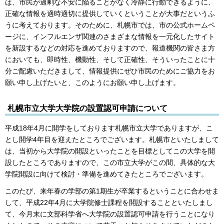
は、市民が過剰な不安に陥ることがなく冷静に行動できるように、
正確な情報を適時適切に提供していくということが大事だというふ
うに考えております。そのために、札幌市では、市の公式ホームペ
ージに、インフルエンザ関連のさまざまな情報を一元化したサイト
を新設するなどの対応を進めておりますので、報道機関の皆さま方
においても、即時性、機動性、そして正確性、そういったことに十
分ご配慮いただきまして、情報提供にぜひ市民のためにご協力をお
願い申し上げたいと、このようにお願い申し上げます。
札幌市立大学大学院の設置認可申請について
平成18年4月に開学をしております札幌市立大学でありますが、こ
とし開学4年目を迎えたところでございます。札幌市といたしまして
は、当初から大学院の開設といったことを目標としてこの大学を開
設したところでありますので、この市立大学がこの間、具体的な大
学院開設に向けて検討・準備を進めてきたところでございます。
このたび、来年春の学部の第1期生が卒業するということに合わせま
して、平成22年4月に大学院修士課程を開設することといたしまし
て、今月末に文部科学省へ大学院の設置認可申請を行うことになり