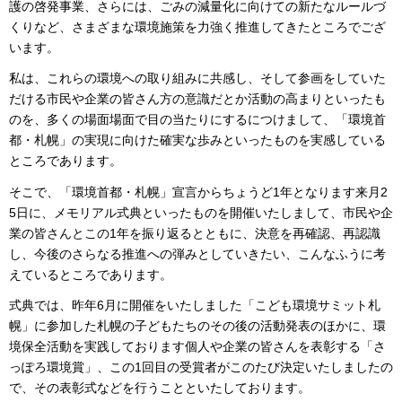
護の啓発事業、さらには、ごみの減量化に向けての新たなルールづ
くりなど、さまざまな環境施策を力強く推進してきたところでござ
います。
私は、これらの環境への取り組みに共感し、そして参画をしていた
だける市民や企業の皆さん方の意識だとか活動の高まりといったも
のを、多くの場面場面で目の当たりにするにつけまして、「環境首
都・札幌」の実現に向けた確実な歩みといったものを実感している
ところであります。
そこで、「環境首都・札幌」宣言からちょうど1年となります来月2
5日に、メモリアル式典といったものを開催いたしまして、市民や企
業の皆さんとこの1年を振り返るとともに、決意を再確認、再認識
し、今後のさらなる推進への弾みとしていきたい、こんなふうに考
えているところであります。
式典では、昨年6月に開催をいたしました「こども環境サミット札
幌」に参加した札幌の子どもたちのその後の活動発表のほかに、環
境保全活動を実践しております個人や企業の皆さんを表彰する「さ
っぽろ環境賞」、この1回目の受賞者がこのたび決定いたしましたの
で、その表彰式などを行うことといたしております。