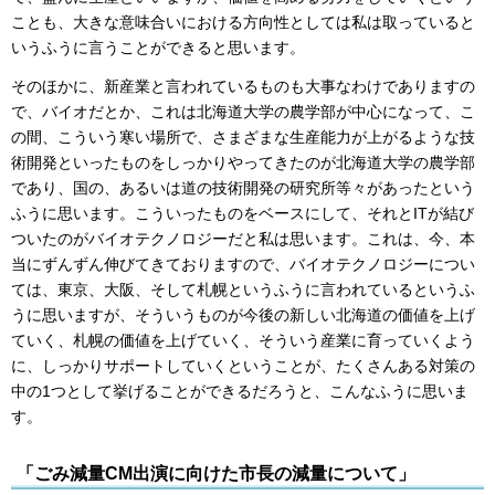
ことも、大きな意味合いにおける方向性としては私は取っていると
いうふうに言うことができると思います。
そのほかに、新産業と言われているものも大事なわけでありますの
で、バイオだとか、これは北海道大学の農学部が中心になって、こ
の間、こういう寒い場所で、さまざまな生産能力が上がるような技
術開発といったものをしっかりやってきたのが北海道大学の農学部
であり、国の、あるいは道の技術開発の研究所等々があったという
ふうに思います。こういったものをベースにして、それとITが結び
ついたのがバイオテクノロジーだと私は思います。これは、今、本
当にずんずん伸びてきておりますので、バイオテクノロジーについ
ては、東京、大阪、そして札幌というふうに言われているというふ
うに思いますが、そういうものが今後の新しい北海道の価値を上げ
ていく、札幌の価値を上げていく、そういう産業に育っていくよう
に、しっかりサポートしていくということが、たくさんある対策の
中の1つとして挙げることができるだろうと、こんなふうに思いま
す。
「ごみ減量CM出演に向けた市長の減量について」