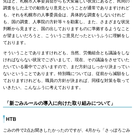
先ほど、札幌市人事委員会からも大変厳しい状況にあると、民間の
調査をした上での勧告なり意見ということが通常でありますけれど
も、それを札幌市の人事委員会は、具体的な調査をしないけれど
も、国の調査、人事院の方針等々を勘案し、また、さまざまな状況
判断から見ますと、国の出しておりますものに準拠するようなこと
が望ましいだろうと、こういうご意見だったというふうに理解をし
ております。
そういうことでありますけれども、当然、労働組合とも議論をしな
ければならない状況でございまして、現在、その議論をさせていた
だいている最中でございますので、まだ方針はしっかり決まってい
ないということであります。特別職については、従前から減額をし
ておりますけれども、職員の方針が決まれば、同様な対策を取って
いきたい、こんなふうに考えております。
「新ごみルールの導入に向けた取り組みについて」
HTB
ごみの件で2点お聞きしたかったのですが、4月から「さっぽろごみ