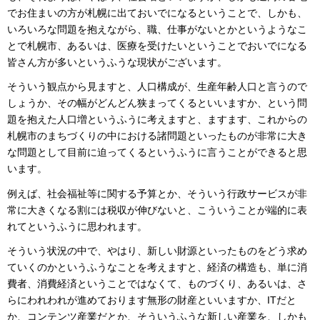
でお住まいの方が札幌に出ておいでになるということで、しかも、
いろいろな問題を抱えながら、職、仕事がないとかというようなこ
とで札幌市、あるいは、医療を受けたいということでおいでになる
皆さん方が多いというふうな現状がございます。
そういう観点から見ますと、人口構成が、生産年齢人口と言うので
しょうか、その幅がどんどん狭まってくるといいますか、という問
題を抱えた人口増というふうに考えますと、ますます、これからの
札幌市のまちづくりの中における諸問題といったものが非常に大き
な問題として目前に迫ってくるというふうに言うことができると思
います。
例えば、社会福祉等に関する予算とか、そういう行政サービスが非
常に大きくなる割には税収が伸びないと、こういうことが端的に表
れてというふうに思われます。
そういう状況の中で、やはり、新しい財源といったものをどう求め
ていくのかというふうなことを考えますと、経済の構造も、単に消
費者、消費経済ということではなくて、ものづくり、あるいは、さ
らにわれわれが進めております無形の財産といいますか、ITだと
か、コンテンツ産業だとか、そういうふうな新しい産業を、しかも