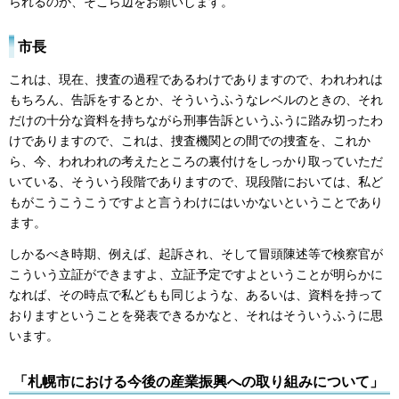
られるのか、そこら辺をお願いします。
市長
これは、現在、捜査の過程であるわけでありますので、われわれは
もちろん、告訴をするとか、そういうふうなレベルのときの、それ
だけの十分な資料を持ちながら刑事告訴というふうに踏み切ったわ
けでありますので、これは、捜査機関との間での捜査を、これか
ら、今、われわれの考えたところの裏付けをしっかり取っていただ
いている、そういう段階でありますので、現段階においては、私ど
もがこうこうこうですよと言うわけにはいかないということであり
ます。
しかるべき時期、例えば、起訴され、そして冒頭陳述等で検察官が
こういう立証ができますよ、立証予定ですよということが明らかに
なれば、その時点で私どもも同じような、あるいは、資料を持って
おりますということを発表できるかなと、それはそういうふうに思
います。
「札幌市における今後の産業振興への取り組みについて」