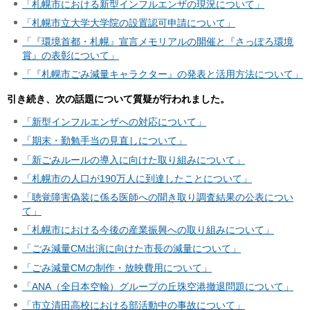
「札幌市における新型インフルエンザの現況について」
「札幌市立大学大学院の設置認可申請について」
「『環境首都・札幌』宣言メモリアルの開催と『さっぽろ環境
賞』の表彰について」
「『札幌市ごみ減量キャラクター』の発表と活用方法について」
引き続き、次の話題について質疑が行われました。
「新型インフルエンザへの対応について」
「期末・勤勉手当の見直しについて」
「新ごみルールの導入に向けた取り組みについて」
「札幌市の人口が190万人に到達したことについて」
「聴覚障害偽装に係る医師への聞き取り調査結果の公表につい
て」
「札幌市における今後の産業振興への取り組みについて」
「ごみ減量CM出演に向けた市長の減量について」
「ごみ減量CMの制作・放映費用について」
「ANA（全日本空輸）グループの丘珠空港撤退問題について」
「市立清田高校における部活動中の事故について」