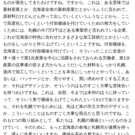
ものが発生してきたわけですね。ですから、これは、ある意味では
素材産業とか、北海道全体の素材産業だとかいうふうに言われて、
原材料だけどんどん作って出していくというふうなことから、ここ
で高度化していくという付加価値を付けていくための努力をしてい
くためには、札幌の今7万3千ほどある事業所と言われている企業、
これが北海道の特色に合わせたさまざまな加工技術だとかといった
ものをしっかりと作り上げていくということですね。付加価値を、
北海道としての付加価値を付けていく、そういったことに全道の
津々浦々で第1次産業を中心に活躍をされておられる労働者、第1次
産業の従事者の皆さま方からちょうだいした材料をしっかり札幌、
道内で加工していくということを本当にしっかりとやっていく。あ
るいは、パッケージとか、売りやすく、買い求めやすくする工夫と
か、それはデザインとか、そういうのはものすごく大事な意味合い
を持つわけですね。これは、全部、今までは本州のほうに持ってい
って、そういう形で価値を上げてこられたというわけでありますか
ら、それを札幌でやるためには、先ほど来の市立大学のデザインと
か、こういったことはものすごく大事な視点だと思うのですね。こ
れも1つの取り組みとして、私たちは、札幌の価値といったものを上
げていく、そのために、もっと北海道の各地と札幌市が連携を持っ
て、盛んに生産といいますか、価値を高める努力をしていくという