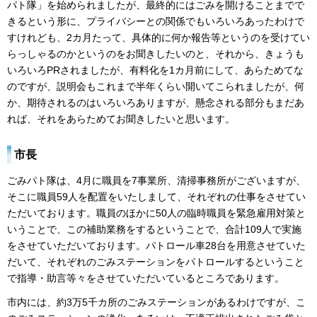
パト隊」を始められましたが、最終的にはごみを開けることまでで
きるという形に、プライバシーとの関係でもいろいろあったわけで
すけれども、2カ月たって、具体的に何か報告等というのを受けてい
らっしゃるのかというのをお聞きしたいのと、それから、きょうも
いろいろPRされましたが、有料化を1カ月前にして、あらためてな
のですが、説明会もこれまで半年くらい開いてこられましたが、何
か、期待されるのはいろいろありますが、懸念される部分もまだあ
れば、それをあらためてお聞きしたいと思います。
市長
ごみパト隊は、4月に職員を7事業所、清掃事務所がございますが、
そこに職員59人を配置をいたしまして、それぞれの仕事をさせてい
ただいております。職員のほかに50人の臨時職員を緊急雇用対策と
いうことで、この補助業務をするということで、合計109人で実施
をさせていただいております。パトロール車28台を用意させていた
だいて、それぞれのごみステーションをパトロールするということ
で指導・助言等々をさせていただいているところであります。
市内には、約3万5千カ所のごみステーションがあるわけですが、こ