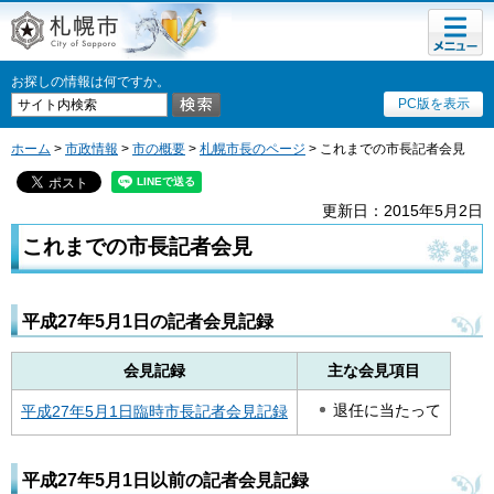
メニュ
札幌市
ー
お探しの情報は何ですか。
PC版を表示
ホーム
>
市政情報
>
市の概要
>
札幌市長のページ
> これまでの市長記者会見
更新日：2015年5月2日
これまでの市長記者会見
平成27年5月1日の記者会見記録
会見記録
主な会見項目
退任に当たって
平成27年5月1日臨時市長記者会見記録
平成27年5月1日以前の記者会見記録