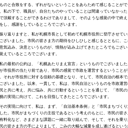
ものと合致をする、ずれがないということをあらためて感じることがで
、私の下で、職員が、自分たちのやっていることは間違っていなかった
で頂戴することができるわけでありまして、そのような感覚の中で終え
をし、感謝をしているところでございます。
り返りますと、私が札幌市長として初めて札幌市役所に登庁させていただ
ございました。市民の皆さま方の期待をひしひしと感じるとともに、こ
意気込み、決意というものが、情熱が込み上げてきたところでもござい
覚えているところでございます。
の最初の公約は、「札幌あたりまえ宣言」というものでございました
が市役所の当たり前であり、市民の感覚で市政を運営するということが
。それが市役所に対する信頼の基礎となり、そして、市民自治の根本で
ございました。以来、一貫して、私は、市民自治というものを市政運営
民と共に考え、共に悩み、共に行動するということを通じて、「市民の
幌の実現に向けて、これを目指してきたところでございます。
の実現に向けて、私は、まず、「自治基本条例」と「市民まちづくり
した。市民がまちづくりの主役であるという考えのもとに、市民の皆さ
有料化など、さまざまな課題に一緒に取り組んで、そして、それを乗り
民の皆さま方の手によりまして、ごみの大幅な減量を成し遂げるという