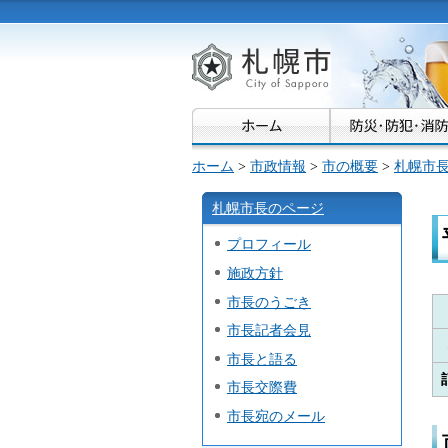
札幌市
ホーム
>
市政情報
>
市の概要
>
札幌市
札幌市長のページ
プロフィール
施政方針
市長のうごき
市長記者会見
市長と語る
市長交際費
市長宛のメール