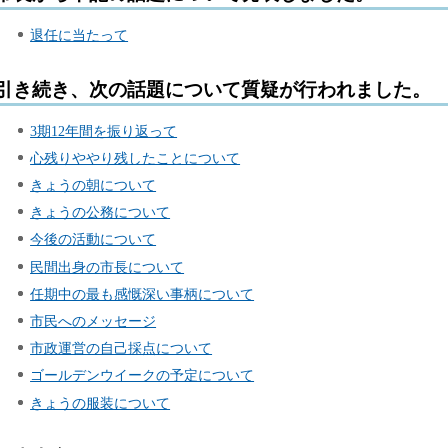
退任に当たって
引き続き、次の話題について質疑が行われました。
3期12年間を振り返って
心残りややり残したことについて
きょうの朝について
きょうの公務について
今後の活動について
民間出身の市長について
任期中の最も感慨深い事柄について
市民へのメッセージ
市政運営の自己採点について
ゴールデンウイークの予定について
きょうの服装について