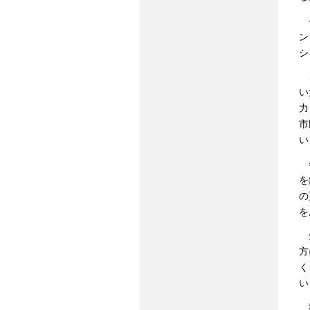
今
ン
シ
こ
い
力
市
い
冬
を
の
を
先
方
く
い
秋