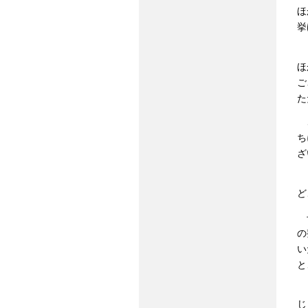
ほ
挙
ま
ほ
ご
た
こ
ち
ざ
ま
ど
子
の
い
と
ま
じ