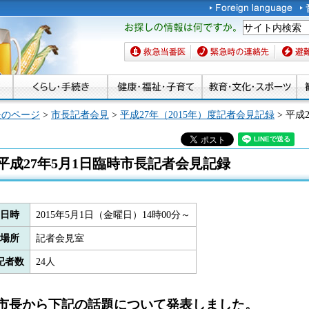
お探しの情報は何です
か。
救急当番医
緊急時の連絡先
避難場
長のページ
>
市長記者会見
>
平成27年（2015年）度記者会見記録
> 平成
平成27年5月1日臨時市長記者会見記録
日時
2015年5月1日（金曜日）14時00分～
場所
記者会見室
記者数
24人
市長から下記の話題について発表しました。