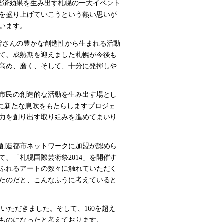
経済効果を生み出す札幌の一大イベント
を盛り上げていこうという熱い思いが
います。
皆さんの豊かな創造性から生まれる活動
て、成熟期を迎えました札幌が今後も
高め、磨く、そして、十分に発揮しや
市民の創造的な活動を生み出す場とし
りに新たな息吹をもたらしますプロジェ
力を創り出す取り組みを進めてまいり
コ創造都市ネットワークに加盟が認めら
、「札幌国際芸術祭2014」を開催す
あふれるアートの数々に触れていただく
たのだと、こんなふうに考えていると
いただきました。そして、160を超え
ものになったと考えております。