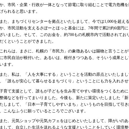
か、市民・企業・行政が一体となって節電に取り組むことで電力危機を
げられると思います。
た、まちづくりセンターを拠点といたしまして、今では1,000を超え
か、市民活動を支えるさぽーとほっと基金には、7年間で累計約6億円
ざいました。そして、このお金を、約700もの札幌市内で活動されてお
だくということができました。
れらは、まさに、札幌の「市民力」の象徴あるいは賜物と言うことが
に市民自治が根付いた、あるいは、根付きつつある、そういう成果とし
います。
た、私は、「人を大事にする」ということを活動の原点といたしまし
、「誰もが安心して暮らせるまちづくり」ということにも力を入れさせ
育て支援として、誰もが子どもを生み育てやすい環境をつくるために
整備などを行ってまいりました。今後も、新たに策定いたしました「新
たしまして、「日本一子育てしやすいまち」というものを目指して引き
、こんなふうに願っているところでございます。
た、元気ショップや元気カフェをはじめといたしまして、障がいのあ
まして、自立した生活を送れるような支援ということをしていく環境整