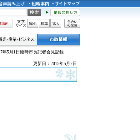
所
文字サイズ
縮小
標準
拡大
色合い
の変更
27年5月1日臨時市長記者会見記録
更新日：2015年5月7日