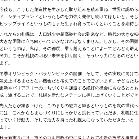
後も、こうした創造性を生かした取り組みを積み重ね、世界に認めら
ド、シティブランドといったものを力強く発信し続けてほしいと。そし
ビックプライドというものもまた生まれ育っていくということを期待し
れからの札幌は、人口減少や超高齢社会の到来など、時代の大きな転
大きな困難に立ち向かっていかなければなりません。しかし、その困難
というものは、私は、その都度、乗り越えることによってどんどん鍛え
民力」こそが札幌の明るい未来を切り開く、そういう力になるのだとい
ます。
季オリンピック・パラリンピックの開催、そして、その実現に向けて
鍛え上げるまたとない機会だと考えてのことでございます。子どもたち
更新やバリアフリーのまちづくりを加速する絶好の機会にもなるととも
成し遂げることで、札幌を新たなステージに押し上げていくことができ
人たちが築き上げた、このまちの魅力と輝きというものを次の世代へ
には、これからもまちづくりにしっかりと携わっていただき、札幌に住
っていく行動力、そして活力を持った札幌人になっていただきたいと、
ます。
元新市長には、市民の力を市政の中に取り入れて不断の改革を推進す