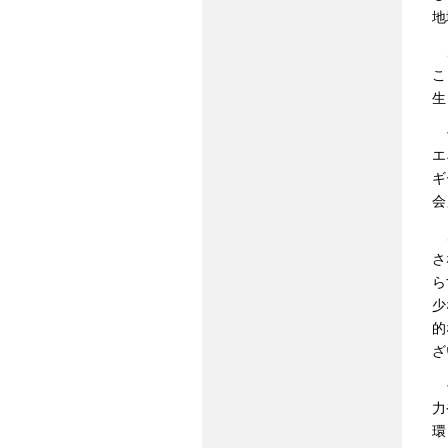
地
こ
こ
生
そ
エ
ギ
会
さ
さ
ら
少
的
ざ
そ
力
環