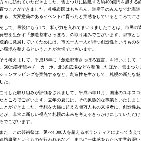
方々に訪れていただきました。雪まつりに匹敵する約400億円を超える
育つことができました。札幌市民はもちろん、道産子のみんなで北海道
まる、大変意義のあるイベントに育ったと実感をしているところでござ
して、最後にもう1つ、私が力を入れてまいりましたことは、市民の
発想を生かす「創造都市さっぽろ」の取り組みでございます。都市とし
続的に発展していくためには、市民一人一人が持つ創造性というものを
い環境を整えるということが大切でございます。
う考えまして、平成18年に「創造都市さっぽろ宣言」を行いまして、
、500m美術館やチ・カ・ホ、北3条広場などを整備したほか、雪まつ
ションマッピングを実施するなど、創造性を生かして、札幌の新たな魅
した。
うした取り組みが評価をされまして、平成25年11月、国連のユネス
たところでございます。去年の夏には、その象徴的な事業といたしまして
ことができました。予想を大幅に超える48万人もの来場者に、創造性
とが、非常に新しい視点で札幌の未来を考えるきっかけにしていただけ
ろでございます。
た、この芸術祭は、延べ4,000人を超えるボランティアによって支えて
連携事業というものが行われるなど、まちに一体感をもたらす意義深い