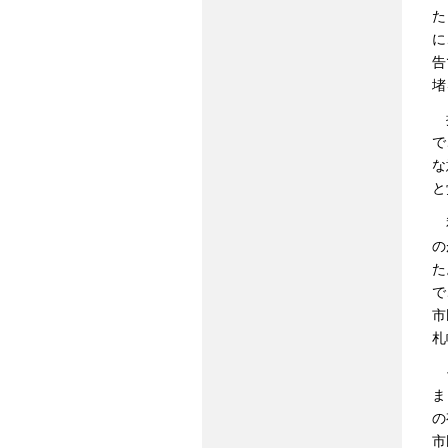
た
に
告
堵
振
で
な
と
私
の
た
で
市
札
そ
ま
の
市