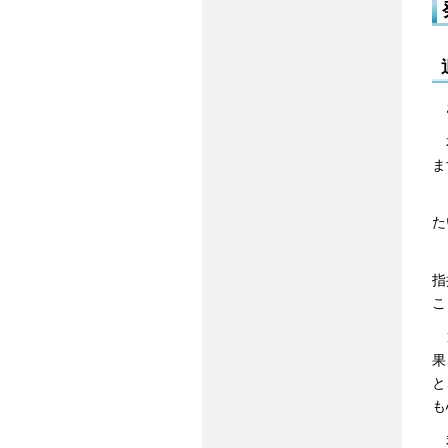
お
本
ま
ま
た
ま
指
こ
1
果
と
も
私