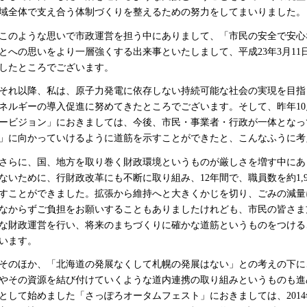
域全体で支え合う体制づくりを整えるための努力をしてまいりました。
のような思いで市政運営を担う中にありまして、「市民の安全で安心
とへの思いをより一層強くする出来事といたしまして、平成23年3月1
したところでございます。
れ以降、私は、原子力発電に依存しない持続可能な社会の実現を目指
ネルギーの導入促進に努めてきたところでございます。そして、昨年1
ービジョン」におきましては、今後、市民・事業者・行政が一体となっ
」に向かっていけるように道筋を示すことができたと、こんなふうに考
らに、国、地方を取り巻く財政環境というものが厳しさを増す中にあ
ないために、行財政改革にも不断に取り組み、12年間で、職員数を約1,9
すことができました。拡張から維持へと大きくかじを切り、ごみの減量
なからずご負担をお願いすることもありましたけれども、市民の皆さま
な財政運営を行い、将来のまちづくりに確かな道筋というものをつける
います。
のほか、「北海道の発展なくして札幌の発展はない」との考えの下に
やその資源を結び付けていくような道内連携の取り組みというものも進
として始めました「さっぽろオータムフェスト」におきましては、2014