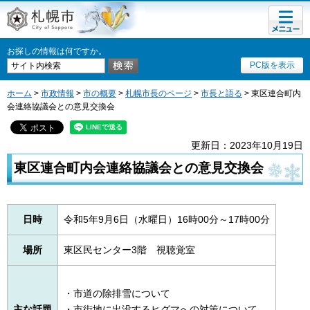
メニュ
札幌市
ー
お探しの情報は何ですか。
PC版を表示
ホーム
>
市政情報
>
市の概要
>
札幌市長のページ
>
市長と語る
> 東区連合町内
会連絡協議会との意見交換会
更新日：2023年10月19日
東区連合町内会連絡協議会との意見交換会
日時
令和5年9月6日（水曜日）16時00分～17時00分
場所
東区民センター3階 視聴覚室
・市道の除排雪について
主な話題
・市街地に出没するヒグマへの対策について