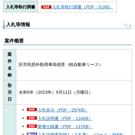
入札等執行調書
入札等執行調書（PDF：51KB）
入札等情報
案件概要
案
件
区市民部外勤用車両借受（軽自動車リース）
名
称
告
示
令和5年（2023年）9月11日（月曜日）
日
入札告示（PDF：297KB）
入札説明書（PDF：124KB）
業務仕様書（PDF：137KB）
入札説明書別紙1（入札書）（ワード：36KB）