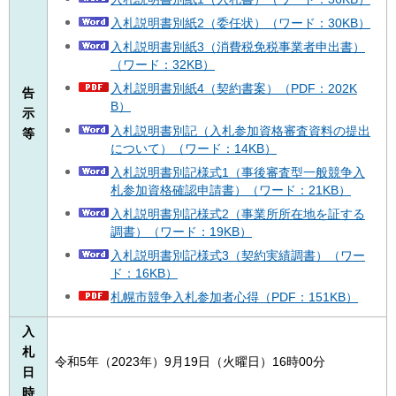
入札説明書別紙2（委任状）（ワード：30KB）
入札説明書別紙3（消費税免税事業者申出書）
（ワード：32KB）
入札説明書別紙4（契約書案）（PDF：202K
告
B）
示
入札説明書別記（入札参加資格審査資料の提出
等
について）（ワード：14KB）
入札説明書別記様式1（事後審査型一般競争入
札参加資格確認申請書）（ワード：21KB）
入札説明書別記様式2（事業所所在地を証する
調書）（ワード：19KB）
入札説明書別記様式3（契約実績調書）（ワー
ド：16KB）
札幌市競争入札参加者心得（PDF：151KB）
入
札
令和5年（2023年）9月19日（火曜日）16時00分
日
時