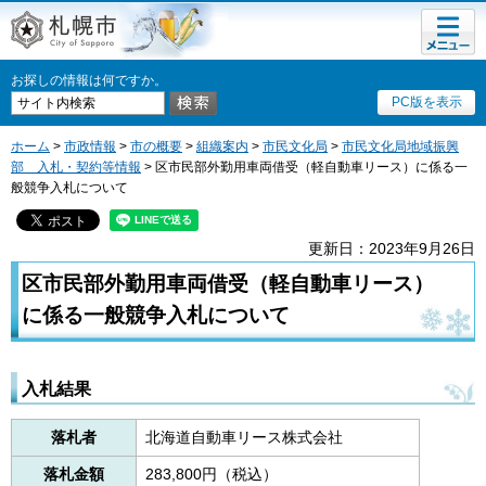
メニュ
札幌市
ー
お探しの情報は何ですか。
PC版を表示
ホーム
>
市政情報
>
市の概要
>
組織案内
>
市民文化局
>
市民文化局地域振興
部 入札・契約等情報
> 区市民部外勤用車両借受（軽自動車リース）に係る一
般競争入札について
更新日：2023年9月26日
区市民部外勤用車両借受（軽自動車リース）
に係る一般競争入札について
入札結果
落札者
北海道自動車リース株式会社
落札金額
283,800円（税込）