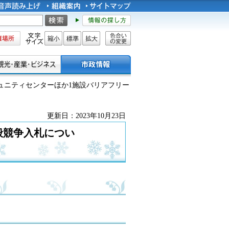
所
文字サイズ
縮小
標準
拡大
色合い
の変更
ミュニティセンターほか1施設バリアフリー
更新日：2023年10月23日
般競争入札につい