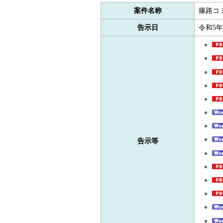
案件名称
篠路コ
告示日
令和5年
告示等