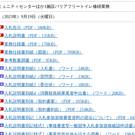
ミュニティセンターほか1施設バリアフリートイレ修繕業務
（2023年）9月19日（火曜日）
入札告示（PDF：340KB）
入札説明書（PDF：135KB）
業務仕様書（PDF：178KB）
業務仕様書別紙（図面）（PDF：709KB）
参考数量調書（PDF：95KB）
入札説明書別紙1（入札書）（ワード：24KB）
入札説明書別紙2（質問票）（ワード：23KB）
入札説明書別紙3（委任状）（ワード：18KB）
入札説明書別紙4（消費税免税事業者申出書）（ワード：20KB）
入札説明書別添（契約書案）（PDF：105KB）
入札説明書別添（契約書約款）（PDF：214KB）
入札説明書別記（入札参加資格審査資料の提出について）（PDF：64
入札説明書別記様式1（事後審査型一般競争入札参加資格確認申請書）
入札説明書別記様式2（事業所所在地を証する調書）（ワード：19KB