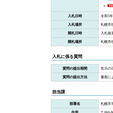
入札日時
令和5年
入札場所
札幌市
開札日時
入札後
開札場所
札幌市
入札に係る質問
質問の提出期間
告示の日
質問の提出方法
書面に
担当課
部署名
札幌市
住所
〒060