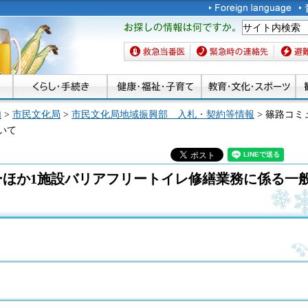
お探しの情報は何です
か。
救急当番医
緊急時の連絡先
避難場
内
>
市民文化局
>
市民文化局地域振興部 入札・契約等情報
> 篠路コ
いて
ーほか1施設バリアフリートイレ修繕業務に係る一