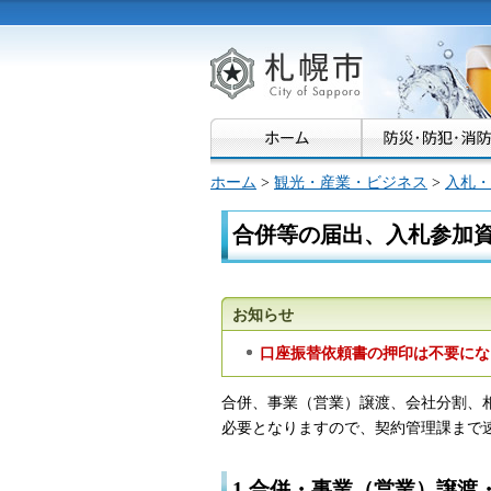
札幌市
ホーム
>
観光・産業・ビジネス
>
入札・
合併等の届出、入札参加
お知らせ
口座振替依頼書の押印は不要にな
合併、事業（営業）譲渡、会社分割、
必要となりますので、契約管理課まで
1.合併・事業（営業）譲渡