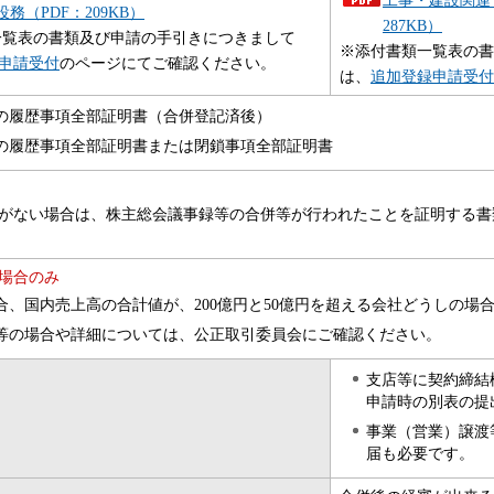
務（PDF：209KB）
287KB）
一覧表の書類及び申請の手引きにつきまして
※添付書類一覧表の書
申請受付
のページにてご確認ください。
は、
追加登録申請受付
の履歴事項全部証明書（合併登記済後）
の履歴事項全部証明書または閉鎖事項全部証明書
がない場合は、株主総会議事録等の合併等が行われたことを証明する書
場合のみ
合、国内売上高の合計値が、200億円と50億円を超える会社どうしの場
等の場合や詳細については、公正取引委員会にご確認ください。
支店等に契約締結
申請時の別表の提
事業（営業）譲渡
届も必要です。