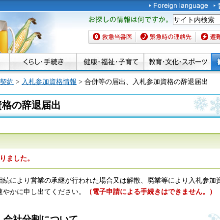
お探しの情報は何です
か。
救急当番医
緊急時の連絡先
避難場
契約
>
入札参加資格情報
> 合併等の届出、入札参加資格の辞退届出
資格の辞退届出
りました。
相続により営業の承継が行われた場合又は解散、廃業等により入札参加
速やかに申し出てください。
（電子申請による手続きはできません。）
・会社分割について