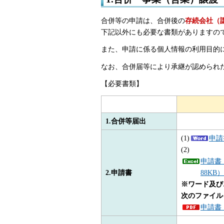
合併等の申請は、合併後の
存続会社（
下記以外にも必要な書類がありますの
また、申請に係る個人情報の利用目的
なお、合併届等により承継が認められ
【必要書類】
1.合併等届出
(1)
申請
(2)
申請書
2.
申請書
88KB）
※ワード及び
次のファイル
申請書（