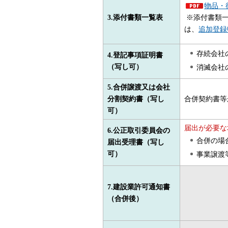
物品・役
3.
添付書類一覧表
※添付書類
は、
追加登録
存続会社
4.登記事項証明書
（写し可）
消滅会社
5.合併譲渡又は会社
分割
契約書（写し
合併契約書等
可）
届出が必要な
6.公正取引委員会の
合併の場
届出受理書（写し
可）
事業譲渡
7.
建設業許可通知書
（合併後）