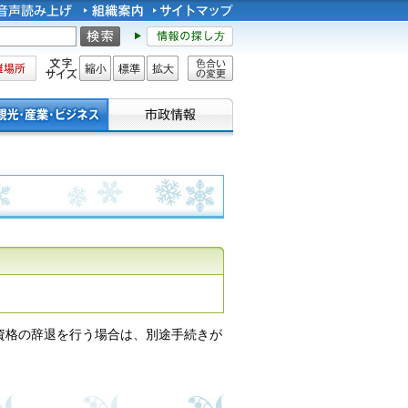
所
文字サイズ
縮小
標準
拡大
色合い
の変更
資格の辞退を行う場合は、別途手続きが