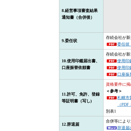
8.経営事項審査結果
通知書（合併後）
存続会社が新
9.委任状
委任状（
存続会社が新
10.使用印鑑届出書、
使用印鑑
口座振替依頼書
使用印鑑
口座振替
資格要件に掲
＜参考＞
11.許可、免許、
登録
札幌市
等証明書（写し)
（PDF
別表1
合併等により
12.辞退届
辞退届