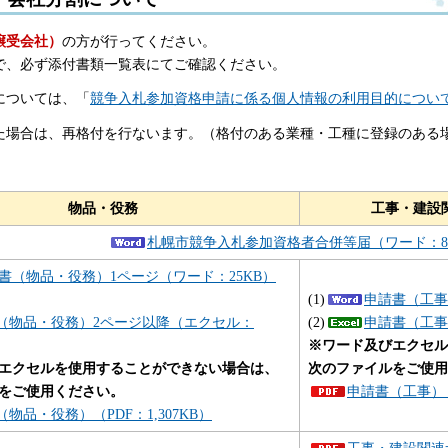
譲受会社）
の方が行ってください。
で、必ず添付書類一覧表にてご確認ください。
については、「
競争入札参加資格申請に係る個人情報の利用目的につい
た場合は、再格付を行ないます。（格付のある業種・工種に登録のある
物品・役務
工事・
建設
札幌市競争入札参加資格者合併等届（ワード：8
書（物品・役務）1ページ（ワード：25KB）
(1)
申請書（工事
（物品・役務）2ページ以降（エクセル：
(2)
申請書（工事
※ワード及びエクセル
エクセルを使用することができない場合は、
次のファイルをご使用
をご使用ください。
申請書（工事）（
物品・役務）（PDF：1,307KB）
工事・建設関連