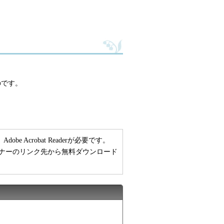
のです。
 Acrobat Readerが必要です。
い方は、バナーのリンク先から無料ダウンロード