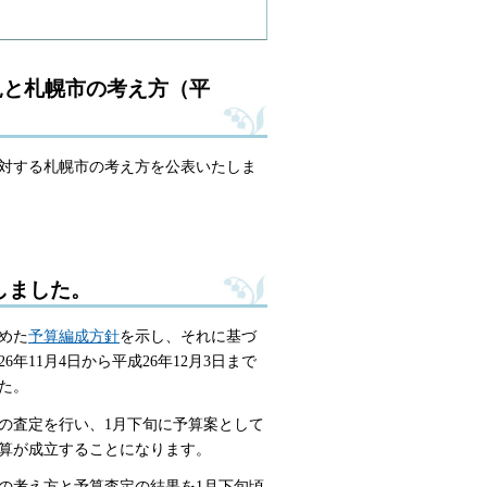
見と札幌市の考え方（平
に対する札幌市の考え方を公表いたしま
しました。
めた
予算編成方針
を示し、それに基づ
11月4日から平成26年12月3日まで
た。
算の査定を行い、1月下旬に予算案として
算が成立することになります。
の考え方と予算査定の結果を1月下旬頃