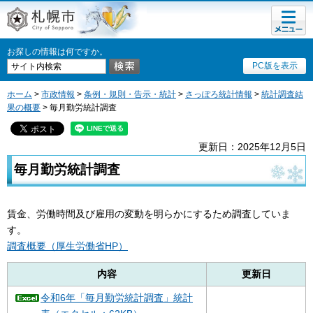
メニュ
札幌市
ー
お探しの情報は何ですか。
PC版を表示
ホーム
>
市政情報
>
条例・規則・告示・統計
>
さっぽろ統計情報
>
統計調査結
果の概要
> 毎月勤労統計調査
更新日：2025年12月5日
毎月勤労統計調査
賃金、労働時間及び雇用の変動を明らかにするため調査していま
す。
調査概要（厚生労働省HP）
内容
更新日
令和6年「毎月勤労統計調査」統計