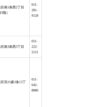
011-
区南1条西2丁目
281-
HI5階）
9128
011-
区南3条西3丁目
222-
5151
011-
区宮の森3条13丁
642-
8080