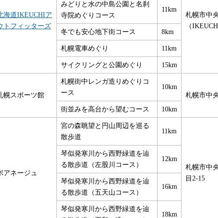
みどりと水の中島公園と名刹
11km
北海道IKEUCHIア
札幌市中央
寺院めぐりコース
ウトフィッターズ
（IKEUC
冬でも安心地下街コース
8km
札幌電車めぐり
11km
サイクリングと公園めぐり
15km
札幌街中レンガ造りめぐりコ
10km
ース
札幌スポーツ館
札幌市中央
街並みを高台から望むコース
10km
宮の森眺望と円山周辺を巡る
11km
散歩道
琴似発寒川から西野緑道を辿
12km
る散歩道（左股川コース）
札幌市中央
ボアネージュ
目2-15
琴似発寒川から西野緑道を辿
16km
る散歩道（五天山コース）
琴似発寒川から西野緑道を辿
18km