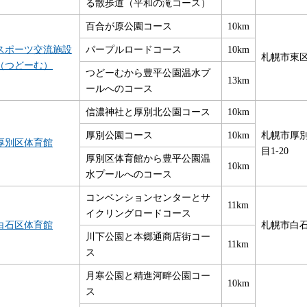
る散歩道（平和の滝コース）
百合が原公園コース
10km
スポーツ交流施設
パープルロードコース
10km
札幌市東区栄
（つどーむ）
つどーむから豊平公園温水プ
13km
ールへのコース
信濃神社と厚別北公園コース
10km
厚別公園コース
10km
札幌市厚別
厚別区体育館
目1-20
厚別区体育館から豊平公園温
10km
水プールへのコース
コンベンションセンターとサ
11km
イクリングロードコース
白石区体育館
札幌市白石
川下公園と本郷通商店街コー
11km
ス
月寒公園と精進河畔公園コー
10km
ス