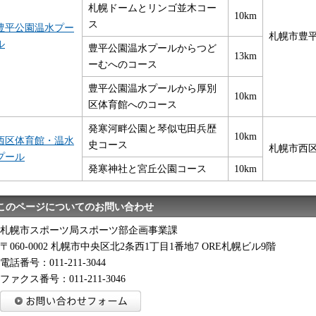
札幌ドームとリンゴ並木コー
10km
ス
豊平公園温水プー
札幌市豊平
ル
豊平公園温水プールからつど
13km
ーむへのコース
豊平公園温水プールから厚別
10km
区体育館へのコース
発寒河畔公園と琴似屯田兵歴
10km
西区体育館・温水
史コース
札幌市西区
プール
発寒神社と宮丘公園コース
10km
このページについてのお問い合わせ
札幌市スポーツ局スポーツ部企画事業課
〒060-0002 札幌市中央区北2条西1丁目1番地7 ORE札幌ビル9階
電話番号：011-211-3044
ファクス番号：011-211-3046