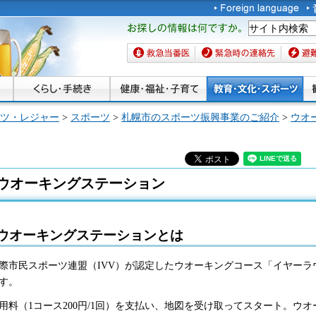
お探しの情報は何です
か。
救急当番医
緊急時の連絡先
避難場
ツ・レジャー
>
スポーツ
>
札幌市のスポーツ振興事業のご紹介
>
ウオ
ウオーキングステーション
ウオーキングステーションとは
際市民スポーツ連盟（IVV）が認定したウオーキングコース「イヤー
す。
用料（1コース200円/1回）を支払い、地図を受け取ってスタート。ウ