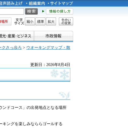
所
文字サイズ
縮小
標準
拡大
色合い
の変更
ークさっ歩ろ
>
ウオーキングマップ・散
更新日：2026年8月4日
ラウンドコース」の出発地点となる場所
オーキングを楽しみなららゴールする