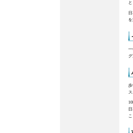
と
日
を
一
グ
歩
ス
1
日
こ