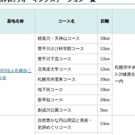
基地名称
コース名
距離
精進川・天神山コース
10km
豊平川さけ科学館コース
12km
豊平川下流コース
12km
札幌市中央
北海道大学コース
12km
NPO法人札幌歩こ
3-20健
う会
札幌市内電車コース
10km
ー内
地下街コース
10km
新琴似コース
20km
創成川公園コース
5km
自然豊かな円山周辺と美術・
11km
史跡めぐりコース