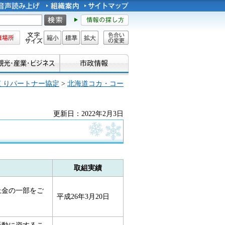
所
文字サイズ
縮小
標準
拡大
色合い
の変更
くりパートナー協定
>
北海道コカ・コー
更新日：2022年2月3日
取組実績
上金の一部をご
平成26年3月20日
活動に資するこ