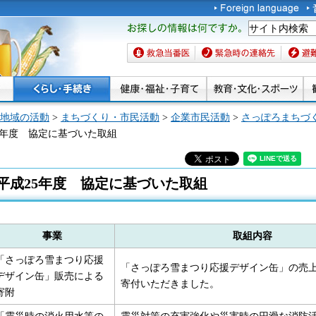
お探しの情報は何です
か。
救急当番医
緊急時の連絡先
避難場
地域の活動
>
まちづくり・市民活動
>
企業市民活動
>
さっぽろまちづ
25年度 協定に基づいた取組
平成25年度 協定に基づいた取組
事業
取組内容
「さっぽろ雪まつり応援
「さっぽろ雪まつり応援デザイン缶」の売
デザイン缶」販売による
寄付いただきました。
寄附
「震災時の消火用水等の
震災対策の充実強化や災害時の円滑な消防