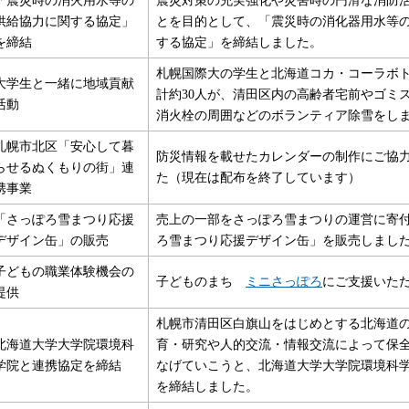
供給協力に関する協定」
とを目的として、「震災時の消化器用水等
を締結
する協定」を締結しました。
札幌国際大の学生と北海道コカ・コーラボ
大学生と一緒に地域貢献
計約30人が、清田区内の高齢者宅前やゴミ
活動
消火栓の周囲などのボランティア除雪をし
札幌市北区「安心して暮
防災情報を載せたカレンダーの制作にご協
らせるぬくもりの街」連
た（現在は配布を終了しています）
携事業
「さっぽろ雪まつり応援
売上の一部をさっぽろ雪まつりの運営に寄
デザイン缶」の販売
ろ雪まつり応援デザイン缶」を販売しまし
子どもの職業体験機会の
子どものまち
ミニさっぽろ
にご支援いた
提供
札幌市清田区白旗山をはじめとする北海道
北海道大学大学院環境科
育・研究や人的交流・情報交流によって保
学院と連携協定を締結
なげていこうと、北海道大学大学院環境科
を締結しました。