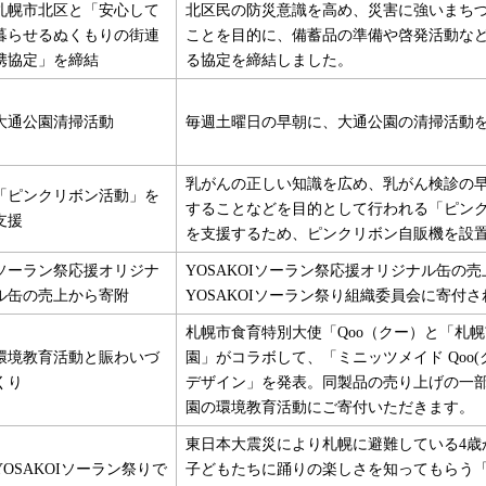
札幌市北区と「安心して
北区民の防災意識を高め、災害に強いまち
暮らせるぬくもりの街連
ことを目的に、備蓄品の準備や啓発活動な
携協定」を締結
る協定を締結しました。
大通公園清掃活動
毎週土曜日の早朝に、大通公園の清掃活動
乳がんの正しい知識を広め、乳がん検診の
「ピンクリボン活動」を
することなどを目的として行われる「ピン
支援
を支援するため、ピンクリボン自販機を設
ソーラン祭応援オリジナ
YOSAKOIソーラン祭応援オリジナル缶の
ル缶の売上から寄附
YOSAKOIソーラン祭り組織委員会に寄付
札幌市食育特別大使「Qoo（クー）と「札
環境教育活動と賑わいづ
園」がコラボして、「ミニッツメイド Qoo(
くり
デザイン」を発表。同製品の売り上げの一
園の環境教育活動にご寄付いただきます。
東日本大震災により札幌に避難している4歳
YOSAKOIソーラン祭りで
子どもたちに踊りの楽しさを知ってもらう「Y