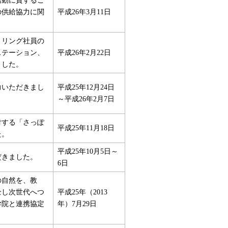
の供給協力に関
平成26年3月11日
トリング社員の
ステーション、
平成26年2月22日
ました。
力いただきまし
平成25年12月24日
～平成26年2月7日
付する「さっぽ
平成25年11月18日
た。
平成25年10月5日～
だきました。
6日
の自然を、教
全し次世代へつ
平成25年（2013
学院と連携協定
年）7月29日