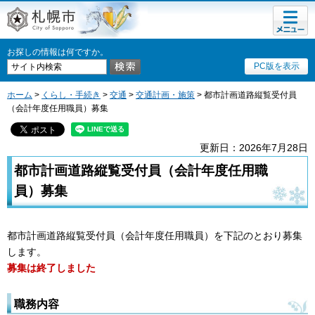
メニュ
札幌市
ー
お探しの情報は何ですか。
PC版を表示
ホーム
>
くらし・手続き
>
交通
>
交通計画・施策
> 都市計画道路縦覧受付員
（会計年度任用職員）募集
更新日：2026年7月28日
都市計画道路縦覧受付員（会計年度任用職
員）募集
都市計画道路縦覧受付員（会計年度任用職員）を下記のとおり募集
します。
募集は終了しました
職務内容