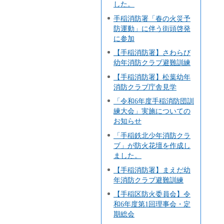
した。
手稲消防署「春の火災予
防運動」に伴う街頭啓発
に参加
【手稲消防署】さわらび
幼年消防クラブ避難訓練
【手稲消防署】松葉幼年
消防クラブ庁舎見学
「令和6年度手稲消防団訓
練大会」実施についての
お知らせ
「手稲鉄北少年消防クラ
ブ」が防火花壇を作成し
ました。
【手稲消防署】まえだ幼
年消防クラブ避難訓練
【手稲区防火委員会】令
和6年度第1回理事会・定
期総会