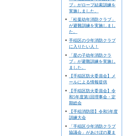
ブ」がロープ結索訓練を
実施しました。
「松葉幼年消防クラブ」
が避難訓練を実施しまし
た。
手稲区の少年消防クラブ
に入りたい人！
「星の子幼年消防クラ
ブ」が避難訓練を実施し
ました。
【手稲区防火委員会】メ
ールによる情報提供
【手稲区防火委員会】令
和5年度第1回理事会・定
期総会
【手稲消防団】令和5年度
訓練大会
「手稲区少年消防クラブ
協議会」があけぼの夏ま