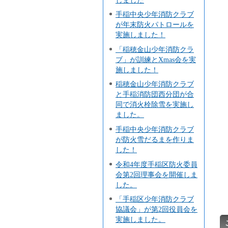
手稲中央少年消防クラブ
が年末防火パトロールを
実施しました！
「稲穂金山少年消防クラ
ブ」が訓練とXmas会を実
施しました！
稲穂金山少年消防クラブ
と手稲消防団西分団が合
同で消火栓除雪を実施し
ました。
手稲中央少年消防クラブ
が防火雪だるまを作りま
した！
令和4年度手稲区防火委員
会第2回理事会を開催しま
した。
「手稲区少年消防クラブ
協議会」が第2回役員会を
実施しました。