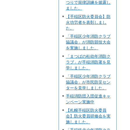
つりで規律訓練を披露し
ました。
【手稲区防火委員会】防
火功労者を表彰しまし
た。
「手稲区少年消防クラブ
協議会」が消防競技大会
を実施しました。
「まつばの杜幼年消防ク
ラブ」が手稲消防署を見
学しました。
「手稲区少年消防クラブ
協議会」が市民防災セン
ターを見学しました。
手稲消防団入団促進キャ
ンペーン実施中
【札幌手稲区防火委員
会】防火委員研修会を実
施しました。