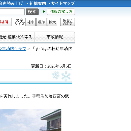
所
文字サイズ
縮小
標準
拡大
色合い
の変更
少年消防クラブ
> 「まつばの杜幼年消防
更新日：2026年6月5日
を実施しました。手稲消防署西宮の沢