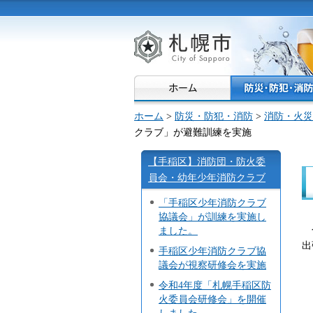
札幌市
ホーム
>
防災・防犯・消防
>
消防・火災
クラブ」が避難訓練を実施
【手稲区】消防団・防火委
員会・幼年少年消防クラブ
「手稲区少年消防クラブ
協議会」が訓練を実施し
ました。
出
手稲区少年消防クラブ協
議会が視察研修会を実施
令和4年度「札幌手稲区防
火委員会研修会」を開催
しました