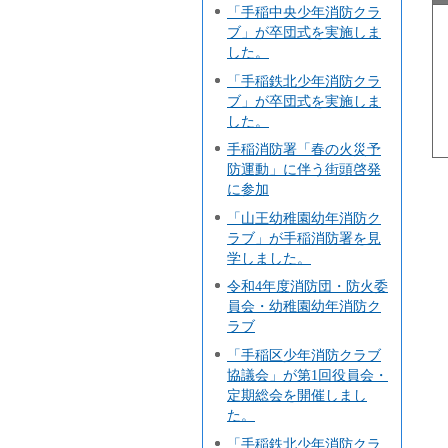
「手稲中央少年消防クラ
ブ」が卒団式を実施しま
した。
「手稲鉄北少年消防クラ
ブ」が卒団式を実施しま
した。
手稲消防署「春の火災予
防運動」に伴う街頭啓発
に参加
「山王幼稚園幼年消防ク
ラブ」が手稲消防署を見
学しました。
令和4年度消防団・防火委
員会・幼稚園幼年消防ク
ラブ
「手稲区少年消防クラブ
協議会」が第1回役員会・
定期総会を開催しまし
た。
「手稲鉄北少年消防クラ