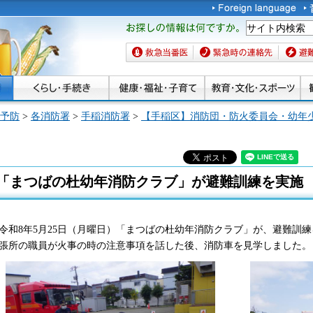
お探しの情報は何です
か。
救急当番医
緊急時の連絡先
避難場
予防
>
各消防署
>
手稲消防署
>
【手稲区】消防団・防火委員会・幼年
「まつばの杜幼年消防クラブ」が避難訓練を実施
令和8年5月25日（月曜日）
「まつばの杜幼年消防クラブ」が、避難訓練
張所の職員が火事の時の注意事項を話した後、消防車を見学しました。