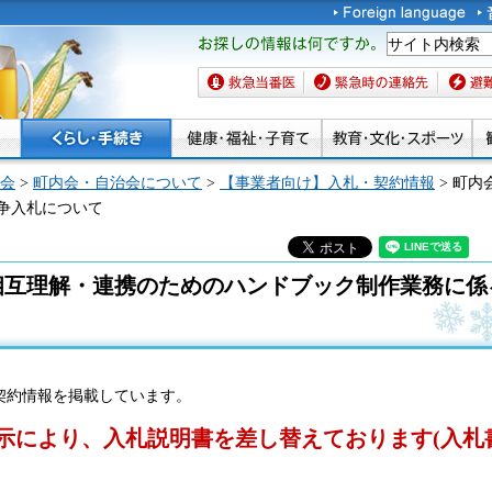
お探しの情報は何です
か。
救急当番医
緊急時の連絡先
避難場
会
>
町内会・自治会について
>
【事業者向け】入札・契約情報
> 町
争入札について
相互理解・連携のためのハンドブック制作業務に係
契約情報を掲載しています。
告示により、入札説明書を差し替えております(入