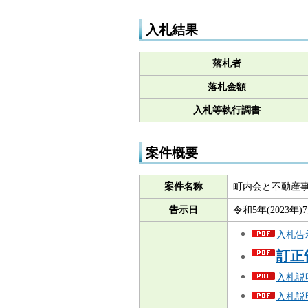
入札結果
落札者
落札金額
入札等執行調書
案件概要
案件名称
町内会と不動産
告示日
令和5年(2023年)
入札告示
訂正
入札説明
入札説