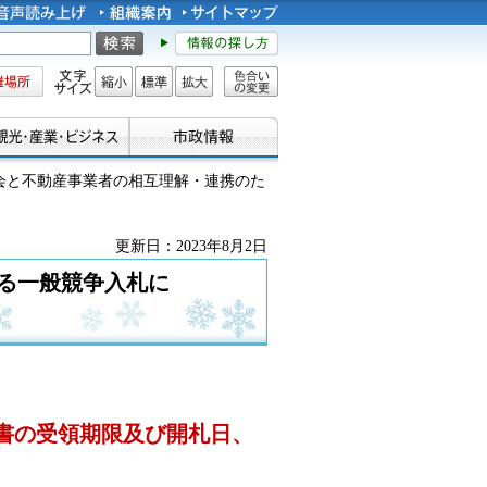
所
文字サイズ
縮小
標準
拡大
色合い
の変更
内会と不動産事業者の相互理解・連携のた
更新日：2023年8月2日
る一般競争入札に
札書の受領期限及び開札日、