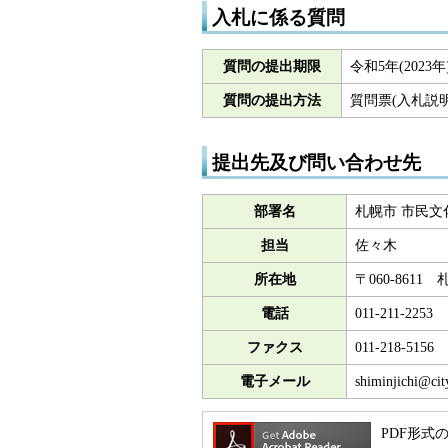
入札に係る質問
質問の提出期限
令和5年(202
質問の提出方法
質問票(入札説
提出先及び問い合わせ先
部署名
札幌市 市民文
担当
佐々木
所在地
〒060-861
電話
011-211-2253
ファクス
011-218-5156
電子メール
shiminjichi@cit
PDF形式の