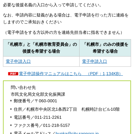
必要な後援名義の入口から入って申請してください。
なお、申請内容に疑義がある場合は、電子申請を行った方に連絡を
しますのでご承知おきください
（電子申請をする方以外の方を連絡先担当者に指名できません）
「札幌市」と「札幌市教育委員会」の
「札幌市」のみの後援を
後援を希望する場合
希望する場合
電子申請入口
電子申請入口
電子申請操作マニュアルはこちら （PDF：1,134KB）
問い合わせ先
市民文化局文化部文化振興課
郵便番号／〒060-0001
住所／札幌市中央区北1条西2丁目 札幌時計台ビル10階
電話番号／011-211-2261
ファクス番号／011-218-5157
電子メールアドレス／
bunka@city.sapporo.jp