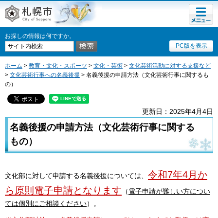
メニュ
札幌市
ー
お探しの情報は何ですか。
PC版を表示
ホーム
>
教育・文化・スポーツ
>
文化・芸術
>
文化芸術活動に対する支援など
>
文化芸術行事への名義後援
> 名義後援の申請方法（文化芸術行事に関するも
の）
更新日：2025年4月4日
名義後援の申請方法（文化芸術行事に関する
もの）
令和7年4月か
文化部に対して申請する名義後援については、
ら原則電子申請となります
（
電子申請が難しい方につい
ては個別にご相談ください
）。