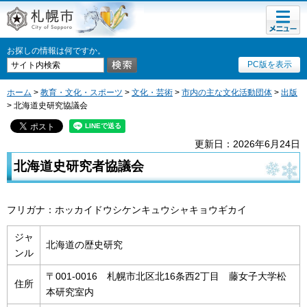
メニュ
札幌市
ー
お探しの情報は何ですか。
PC版を表示
ホーム
>
教育・文化・スポーツ
>
文化・芸術
>
市内の主な文化活動団体
>
出版
> 北海道史研究協議会
更新日：2026年6月24日
北海道史研究者協議会
フリガナ：ホッカイドウシケンキュウシャキョウギカイ
ジャ
北海道の歴史研究
ンル
〒001-0016 札幌市北区北16条西2丁目 藤女子大学松
住所
本研究室内