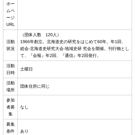
ホー
ムペ
ージ
URL
（団体人数 120人）
活動
1966年創⽴。北海道史の研究をはじめて60年。年1回、
状況
総会‧北海道史研究⼤会‧地域史研 究会を開催。刊⾏物とし
て、『会報』年2回、『通信』年2回発⾏。
活動
土曜日
日時
活動
団体住所に同じ
場所
参加
者募
なし
集
募集
条件
あり