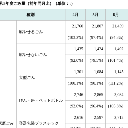
和3年度ごみ量（前年同月比）（単位：t）
種別
4月
5月
6月
21,760
21,807
21,459
燃やせるごみ
(103.2%)
(97.4%)
(94.3%)
1,435
1,424
1,492
燃やせないごみ
(92.0%)
(79.5%)
(101.4%)
1,301
1,084
1,145
大型ごみ
(100.1%)
(90.1%)
(111.2%)
2,746
2,865
3,084
びん・缶・ペットボトル
(92.0%)
(96.4%)
(105.3%)
2,616
2,597
2,712
家庭ごみ
容器包装プラスチック