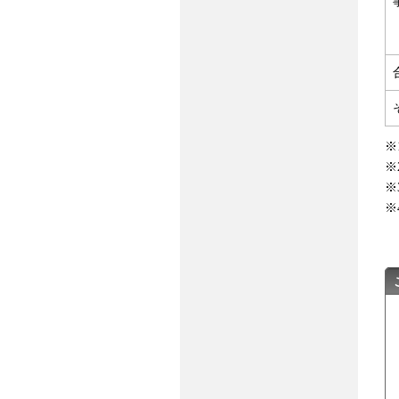
※
※
※
※