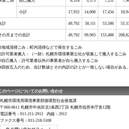
事業ごみ
自己搬入
8,314
5,573
7,211
7,9
小計
17,932
14,008
17,434
18,9
合計
49,792
50,111
53,586
55,3
その月までの合計
49,792
99,903
153,488
208,8
1地域清掃ごみ：町内清掃などで発生するごみ
2許可業者搬入：（一財）札幌市環境事業公社が収集して搬入するごみ
3自己搬入：許可業者以外の事業者が自ら搬入するごみ
4四捨五入のため、合計数値とその内訳の計とが一致しない場合がある
このページについてのお問い合わせ
札幌市環境局環境事業部循環型社会推進課
〒060-8611 札幌市中央区北1条西2丁目 札幌市役所本庁舎12階
電話番号：011-211-2912 内線：2912
ファクス番号：011-218-5108