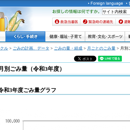
お探しの情報は何です
か。
救急当番医
緊急時の連絡先
避難場
クル
>
ごみの計画、データ
>
ごみの量・組成
>
月ごとのごみ量
> 月
月別ごみ量（令和3年度）
令和3年度ごみ量グラフ