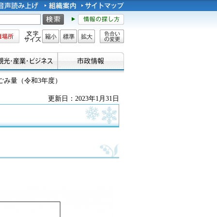
所
文字サイズ
縮小
標準
拡大
色合い
の変更
別ごみ量（令和3年度）
更新日：2023年1月31日