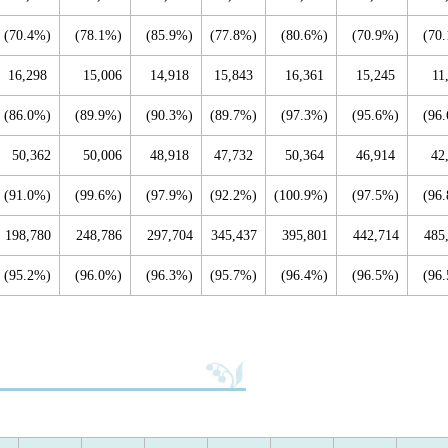
(70.4%)
(78.1%)
(85.9%)
(77.8%)
(80.6%)
(70.9%)
(70
16,298
15,006
14,918
15,843
16,361
15,245
11
(86.0%)
(89.9%)
(90.3%)
(89.7%)
(97.3%)
(95.6%)
(96
50,362
50,006
48,918
47,732
50,364
46,914
42
(91.0%)
(99.6%)
(97.9%)
(92.2%)
(100.9%)
(97.5%)
(96
198,780
248,786
297,704
345,437
395,801
442,714
485
(95.2%)
(96.0%)
(96.3%)
(95.7%)
(96.4%)
(96.5%)
(96