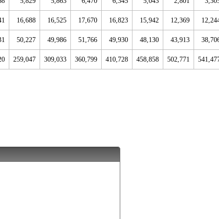
68
5,829
5,863
6,470
6,345
5,043
2,801
3,30
41
16,688
16,525
17,670
16,823
15,942
12,369
12,24
31
50,227
49,986
51,766
49,930
48,130
43,913
38,70
20
259,047
309,033
360,799
410,728
458,858
502,771
541,47
。