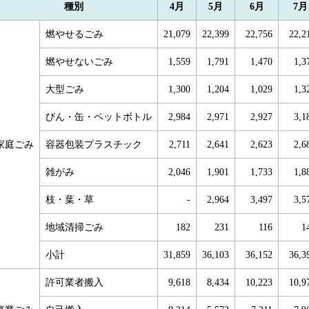
種別
4月
5月
6月
7月
燃やせるごみ
21,079
22,399
22,756
22,2
燃やせないごみ
1,559
1,791
1,470
1,3
大型ごみ
1,300
1,204
1,029
1,3
びん・缶・ペットボトル
2,984
2,971
2,927
3,1
家庭ごみ
容器包装プラスチック
2,711
2,641
2,623
2,6
雑がみ
2,046
1,901
1,733
1,8
枝・葉・草
-
2,964
3,497
3,5
地域清掃ごみ
182
231
116
1
小計
31,859
36,103
36,152
36,3
許可業者搬入
9,618
8,434
10,223
10,9