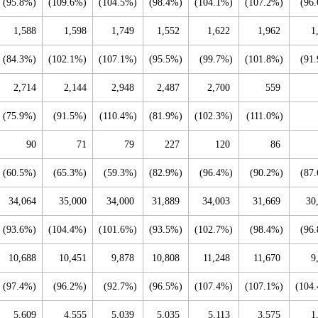
(95.8%)
(109.6%)
(104.5%)
(98.4%)
(104.1%)
(107.2%)
(96
1,588
1,598
1,749
1,552
1,622
1,962
1
(84.3%)
(102.1%)
(107.1%)
(95.5%)
(99.7%)
(101.8%)
(91
2,714
2,144
2,948
2,487
2,700
559
(75.9%)
(91.5%)
(110.4%)
(81.9%)
(102.3%)
(111.0%)
90
71
79
227
120
86
(60.5%)
(65.3%)
(59.3%)
(82.9%)
(96.4%)
(90.2%)
(87
34,064
35,000
34,000
31,889
34,003
31,669
30
(93.6%)
(104.4%)
(101.6%)
(93.5%)
(102.7%)
(98.4%)
(96
10,688
10,451
9,878
10,808
11,248
11,670
9
(97.4%)
(96.2%)
(92.7%)
(96.5%)
(107.4%)
(107.1%)
(104
5,609
4,555
5,039
5,035
5,113
3,575
1