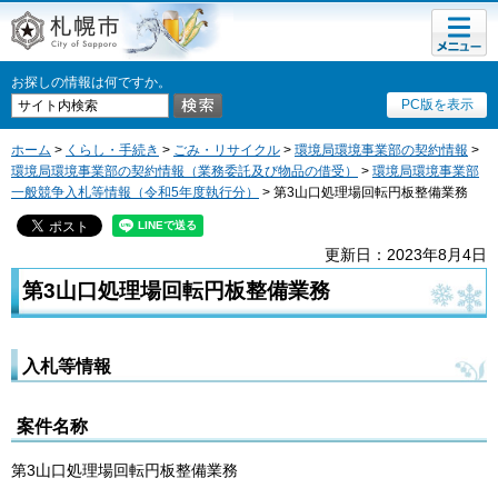
メニュ
札幌市
ー
お探しの情報は何ですか。
PC版を表示
ホーム
>
くらし・手続き
>
ごみ・リサイクル
>
環境局環境事業部の契約情報
>
環境局環境事業部の契約情報（業務委託及び物品の借受）
>
環境局環境事業部
一般競争入札等情報（令和5年度執行分）
> 第3山口処理場回転円板整備業務
更新日：2023年8月4日
第3山口処理場回転円板整備業務
入札等情報
案件名称
第3山口処理場回転円板整備業務