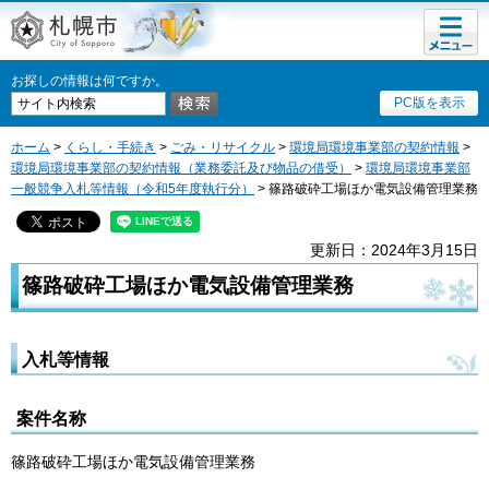
メニュ
札幌市
ー
お探しの情報は何ですか。
PC版を表示
ホーム
>
くらし・手続き
>
ごみ・リサイクル
>
環境局環境事業部の契約情報
>
環境局環境事業部の契約情報（業務委託及び物品の借受）
>
環境局環境事業部
一般競争入札等情報（令和5年度執行分）
> 篠路破砕工場ほか電気設備管理業務
更新日：2024年3月15日
篠路破砕工場ほか電気設備管理業務
入札等情報
案件名称
篠路破砕工場ほか電気設備管理業務