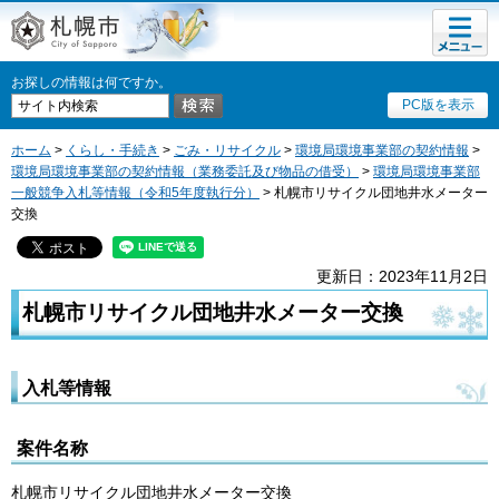
メニュ
札幌市
ー
お探しの情報は何ですか。
PC版を表示
ホーム
>
くらし・手続き
>
ごみ・リサイクル
>
環境局環境事業部の契約情報
>
環境局環境事業部の契約情報（業務委託及び物品の借受）
>
環境局環境事業部
一般競争入札等情報（令和5年度執行分）
> 札幌市リサイクル団地井水メーター
交換
更新日：2023年11月2日
札幌市リサイクル団地井水メーター交換
入札等情報
案件名称
札幌市リサイクル団地井水メーター交換