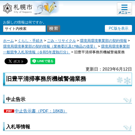
メニュ
札幌市
ー
お探しの情報は何ですか。
PC版を表示
ホーム
>
くらし・手続き
>
ごみ・リサイクル
>
環境局環境事業部の契約情報
>
環境局環境事業部の契約情報（業務委託及び物品の借受）
>
環境局環境事業部
一般競争入札等情報（令和5年度執行分）
> 旧豊平清掃事務所機械警備業務
更新日：2023年6月12日
旧豊平清掃事務所機械警備業務
中止告示
中止告示書（PDF：18KB）
入札等情報