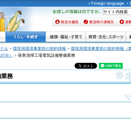
お探しの情報は何です
か。
救急当番医
緊急時の連絡先
避難場
クル
>
環境局環境事業部の契約情報
>
環境局環境事業部の契約情報（
執行分）
> 発寒清掃工場電気設備整備業務
備業務