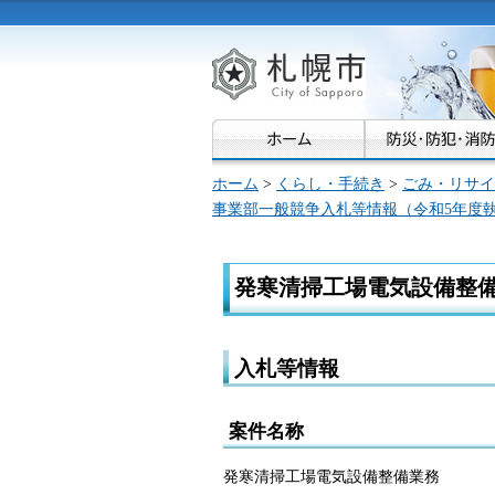
札幌市
ホーム
>
くらし・手続き
>
ごみ・リサイ
事業部一般競争入札等情報（令和5年度
発寒清掃工場電気設備整
入札等情報
案件名称
発寒清掃工場電気設備整備業務