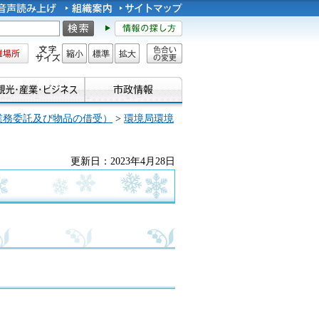
所
文字サイズ
縮小
標準
拡大
色合い
の変更
業務委託及び物品の借受）
>
環境局環境
更新日：2023年4月28日