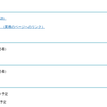
KB）
。（業務のページへのリンク）
必着）
必着）
※予定
※予定