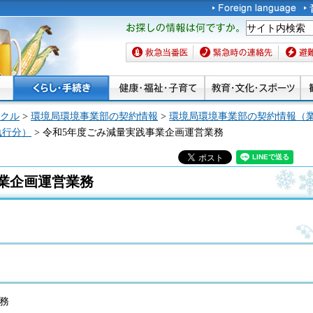
お探しの情報は何です
か。
救急当番医
緊急時の連絡先
避難場
クル
>
環境局環境事業部の契約情報
>
環境局環境事業部の契約情報（
執行分）
> 令和5年度ごみ減量実践事業企画運営業務
業企画運営業務
務