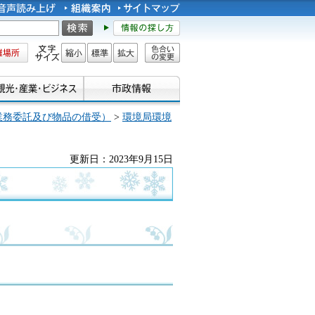
所
文字サイズ
縮小
標準
拡大
色合い
の変更
業務委託及び物品の借受）
>
環境局環境
更新日：2023年9月15日