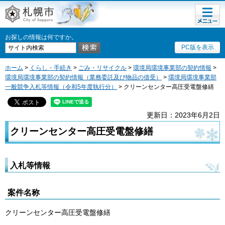
メニュ
札幌市
ー
お探しの情報は何ですか。
PC版を表示
ホーム
>
くらし・手続き
>
ごみ・リサイクル
>
環境局環境事業部の契約情報
>
環境局環境事業部の契約情報（業務委託及び物品の借受）
>
環境局環境事業部
一般競争入札等情報（令和5年度執行分）
> クリーンセンター高圧受電盤修繕
更新日：2023年6月2日
クリーンセンター高圧受電盤修繕
入札等情報
案件名称
クリーンセンター高圧受電盤修繕