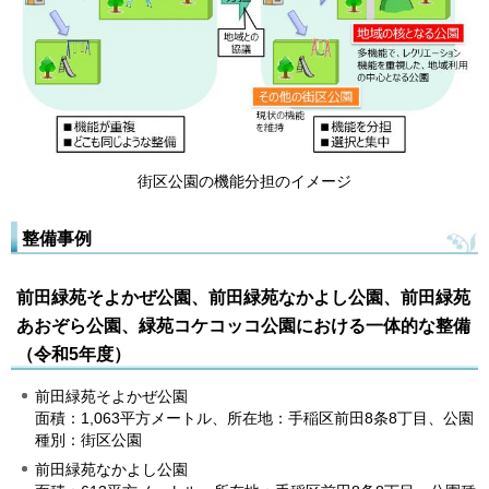
街区公園の機能分担のイメージ
整備事例
前田緑苑そよかぜ公園、前田緑苑なかよし公園、前田緑苑
あおぞら公園、緑苑コケコッコ公園
における一体的な整備
（令和5年度）
前田緑苑そよかぜ公園
面積：1,063平方メートル、所在地：手稲区前田8条8丁目、公園
種別：街区公園
前田緑苑なかよし公園