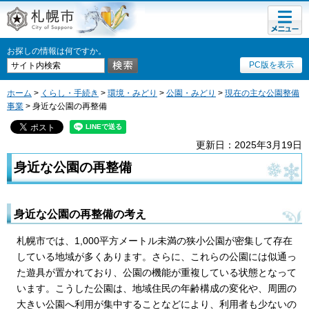
メニュ
札幌市
ー
お探しの情報は何ですか。
PC版を表示
ホーム
>
くらし・手続き
>
環境・みどり
>
公園・みどり
>
現在の主な公園整備
事業
> 身近な公園の再整備
更新日：2025年3月19日
身近な公園の再整備
身近な公園の再整備の考え
札幌市では、1,000平方メートル未満の狭小公園が密集して存在
している地域が多くあります。さらに、これらの公園には似通っ
た遊具が置かれており、公園の機能が重複している状態となって
います。こうした公園は、地域住民の年齢構成の変化や、周囲の
大きい公園へ利用が集中することなどにより、利用者も少ないの