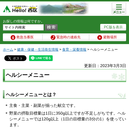
メニュ
ー
お探しの情報は何ですか。
PC版を表示
救急当番医
緊急時の連絡先
避難場所
ホーム
>
健康・保健・生活衛生情報
>
食育・栄養情報
> ヘルシーメニュー
更新日：2023年3月3日
ヘルシーメニュー
ヘルシーメニューとは？
主食・主菜・副菜が揃った献立です。
野菜の摂取目標量は1日に350g以上ですが不足しがちです。ヘル
シーメニューでは120g以上（1日の目標量の3分の1）を使ってい
ます。