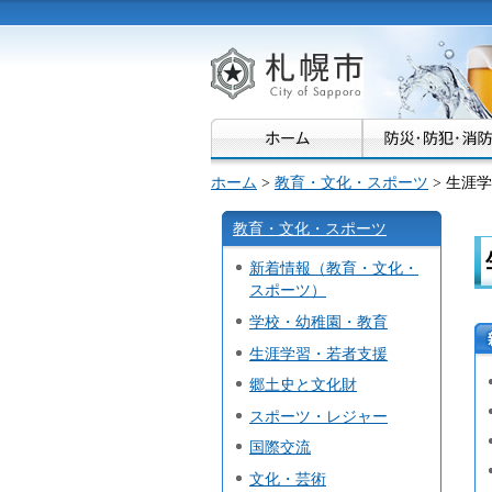
札幌市
ホーム
>
教育・文化・スポーツ
> 生涯
教育・文化・スポーツ
新着情報（教育・文化・
スポーツ）
学校・幼稚園・教育
生涯学習・若者支援
郷土史と文化財
スポーツ・レジャー
国際交流
文化・芸術