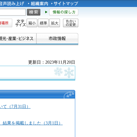
所
文字サイズ
縮小
標準
拡大
色合い
の変更
更新日：2023年11月20日
て（7月31日）
）結果を掲載しました（3月1日）