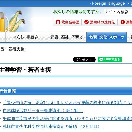
お探しの情報は何です
か。
救急当番医
緊急時の連絡先
避難場
学習・若者支援
生涯学習・若者支援
「青少年山の家」浴室におけるレジオネラ属菌の検出に係る対応につい
自然体験活動リーダー養成講座（8月12日）
平成30年度市民の生活等に関する調査（ひきこもりに関する実態調査
札幌市青少年科学館包括連携協定の締結（12月15日）