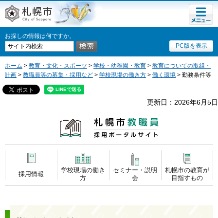
メニュ
札幌市
ー
お探しの情報は何ですか。
PC版を表示
ホーム
>
教育・文化・スポーツ
>
学校・幼稚園・教育
>
教育についての取組・
計画
>
教職員等の募集・採用など
>
学校現場の働き方
>
働く環境
> 勤務条件等
更新日：2026年6月5日
札幌市教職員
採用ポータルサイト
学校現場の働き
セミナー・説明
札幌市の教育が
採用情報
方
会
目指すもの