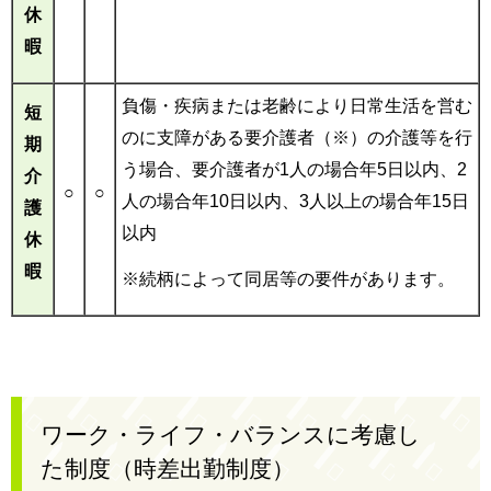
休
暇
負傷・疾病または老齢により日常生活を営む
短
のに支障がある要介護者（※）の介護等を行
期
う場合、要介護者が1人の場合年5日以内、2
介
○
○
人の場合年10日以内、3人以上の場合年15日
護
以内
休
暇
※続柄によって同居等の要件があります。
ワーク・ライフ・バランスに考慮し
た制度（時差出勤制度）