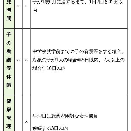
児
子が1歳6月に達するまで、1日2回各45分以
○
○
時
内
間
子
の
看
中学校就学前までの子の看護等をする場合、
護
○
○
対象の子が1人の場合年5日以内、2人以上の
等
場合年10日以内
休
暇
健
康
生理日に就業が困難な女性職員
管
○
理
連続する3日以内