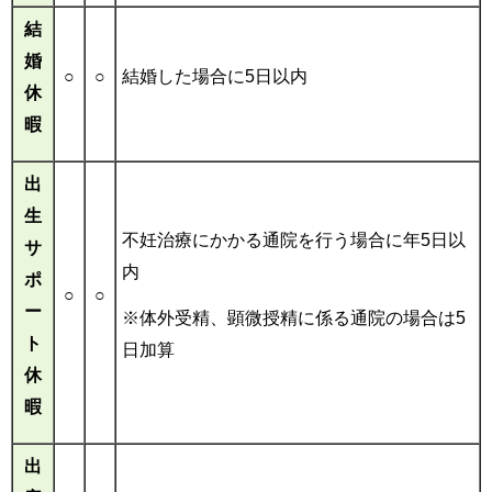
結
婚
○
○
結婚した場合に5日以内
休
暇
出
生
不妊治療にかかる通院を行う場合に年5日以
サ
内
ポ
○
○
ー
※体外受精、顕微授精に係る通院の場合は5
ト
日加算
休
暇
出