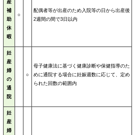
産
補
配偶者等が出産のため入院等の日から出産後
○
助
2週間の間で3日以内
休
暇
妊
産
母子健康法に基づく健康診断や保健指導のた
婦
○
めに通院する場合に妊娠週数に応じて、定め
の
られた回数の範囲内
通
院
妊
産
婦