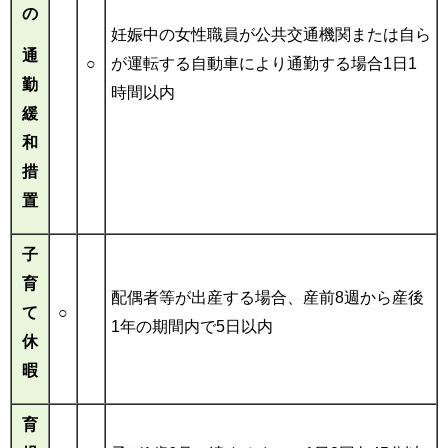
の
妊娠中の女性職員が公共交通機関または自ら
通
○
が運転する自動車により通勤する場合1日1
勤
時間以内
緩
和
措
置
子
育
配偶者等が出産する場合、産前8週から産後
て
○
1年の期間内で5日以内
休
暇
育