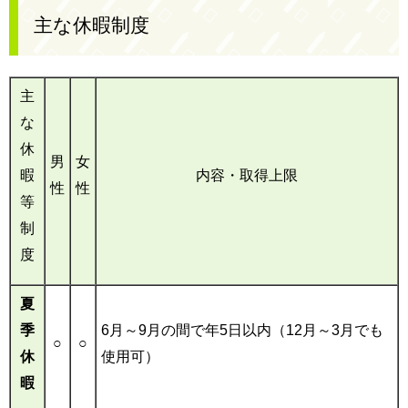
主な休暇制度
主
な
休
男
女
暇
内容・取得上限
性
性
等
制
度
夏
季
6月～9月の間で年5日以内（12月～3月でも
○
○
休
使用可）
暇