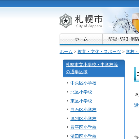
札幌市
ホーム
>
教育・文化・スポーツ
>
学校・
札幌市立小学校・中学校等
の通学区域
中央区小学校
北区小学校
※
東区小学校
通
白石区小学校
厚別区小学校
豊平区小学校
清田区小学校
市