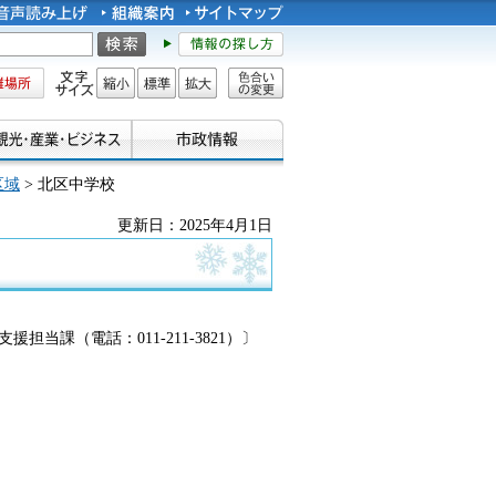
所
文字サイズ
縮小
標準
拡大
色合い
の変更
区域
> 北区中学校
更新日：2025年4月1日
課（電話：011-211-3821）〕