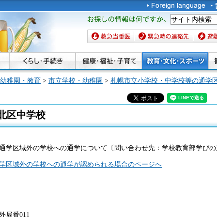
お探しの情報は何です
か。
救急当番医
緊急時の連絡先
避難場
幼稚園・教育
>
市立学校・幼稚園
>
札幌市立小学校・中学校等の通学
北区中学校
通学区域外の学校への通学について〔問い合わせ先：学校教育部学びの支援担当
学区域外の学校への通学が認められる場合のページへ
外局番011