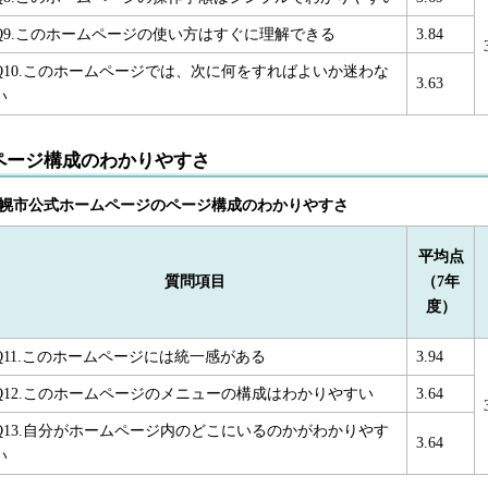
Q9.このホームページの使い方はすぐに理解できる
3.84
Q10.このホームページでは、次に何をすればよいか迷わな
3.63
い
ページ構成のわかりやすさ
幌市公式ホームページのページ構成のわかりやすさ
平均点
質問項目
（7年
度）
Q11.このホームページには統一感がある
3.94
Q12.このホームページのメニューの構成はわかりやすい
3.64
Q13.自分がホームページ内のどこにいるのかがわかりやす
3.64
い