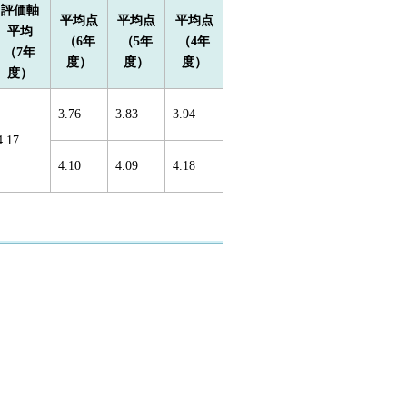
評価軸
平均点
平均点
平均点
平均
（6年
（5年
（4年
（7年
度）
度）
度）
度）
3.76
3.83
3.94
4.17
4.10
4.09
4.18