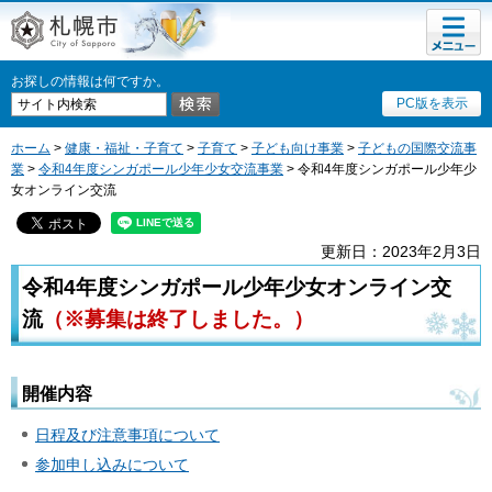
メニュ
札幌市
ー
お探しの情報は何ですか。
PC版を表示
ホーム
>
健康・福祉・子育て
>
子育て
>
子ども向け事業
>
子どもの国際交流事
業
>
令和4年度シンガポール少年少女交流事業
> 令和4年度シンガポール少年少
女オンライン交流
更新日：2023年2月3日
令和4年度シンガポール少年少女オンライン交
流
（※募集は終了しました。）
開催内容
日程及び注意事項について
参加申し込みについて