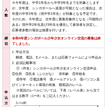
※今年度は、中学1年生から中学3年生までを対象とします
が、次年度、シンガポールへ派遣が可能となった場合は、次
人
年度の中学2年生（現中学1年生）が対象となる予定です。
数
そのため、今年度は、次年度に募集対象外となる（可能性の
ある）現中学2年生及び3年生を優先して参加者を決定し、
応募者多数の場合は抽選を行います。
締
令和4年度シンガポール少年少女オンライン交流の募集は終
切
了しました。
1. 申込方法
郵便、電話、Eメール、または応募フォームにより申込み
2. 必須記載事項
①（件名）シンガポール少年少女オンライン交流申込
②住所 ③氏名（ふりがな） ④年齢 ⑤学校名
⑥学年 ⑦電話番号 ⑧メールアドレス ⑨パソコン及
びインターネット環境の有無 ⑩英語のレベル
※英語のレベルについては、下表（レベル表）から当て
申
はまる数字（1〜8）をご記入ください。
込
方