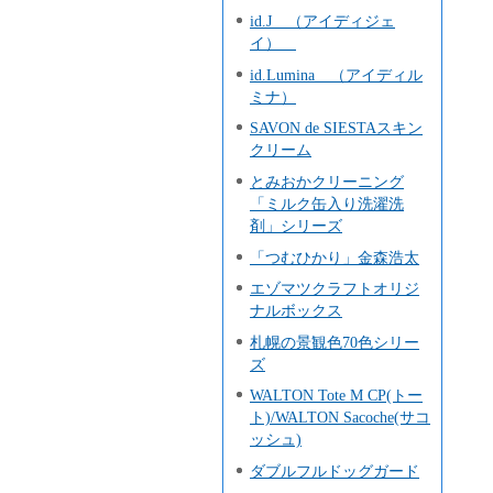
id.J （アイディジェ
イ）
id.Lumina （アイディル
ミナ）
SAVON de SIESTAスキン
クリーム
とみおかクリーニング
「ミルク缶入り洗濯洗
剤」シリーズ
「つむひかり」金森浩太
エゾマツクラフトオリジ
ナルボックス
札幌の景観色70色シリー
ズ
WALTON Tote M CP(トー
ト)/WALTON Sacoche(サコ
ッシュ)
ダブルフルドッグガード