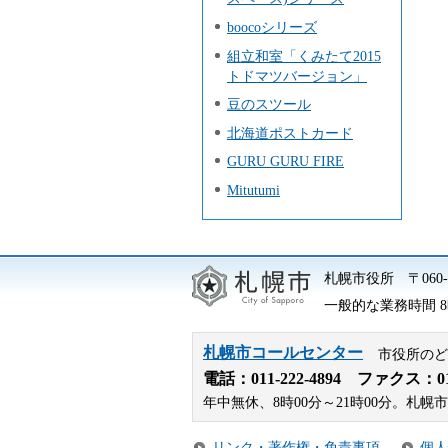
boocoシリーズ
組立和室「くみたて2015
トドマツバージョン」
豆のスツール
北海道ポストカード
GURU GURU FIRE
Mitutumi
札幌市役所
〒06
一般的な業務時間 8時
札幌市コールセンター
市役所のど
電話：
011-222-4894
ファクス：011-
年中無休、8時00分～21時00分。
リンク・著作権・免責事項
個人