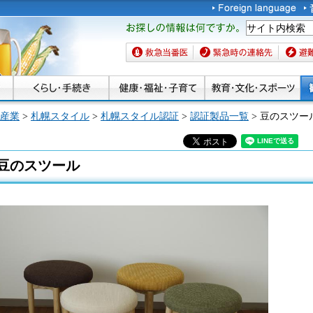
お探しの情報は何です
か。
救急当番医
緊急時の連絡先
避難場
産業
>
札幌スタイル
>
札幌スタイル認証
>
認証製品一覧
> 豆のスツー
豆のスツール