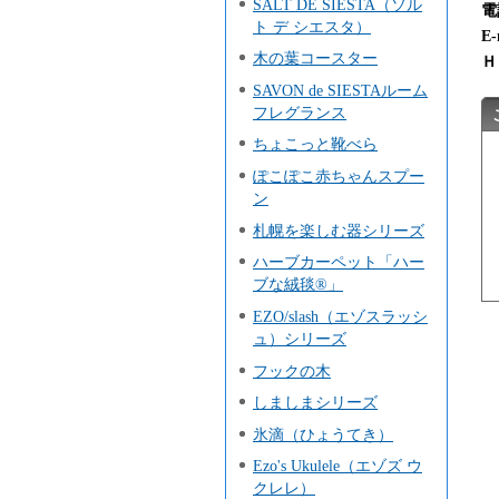
SALT DE SIESTA（ソル
電
ト デ シエスタ）
E-
木の葉コースター
SAVON de SIESTAルーム
フレグランス
ちょこっと靴べら
ぽこぽこ赤ちゃんスプー
ン
札幌を楽しむ器シリーズ
ハーブカーペット「ハー
ブな絨毯®」
EZO/slash（エゾスラッシ
ュ）シリーズ
フックの木
しましまシリーズ
氷滴（ひょうてき）
Ezo's Ukulele（エゾズ ウ
クレレ）