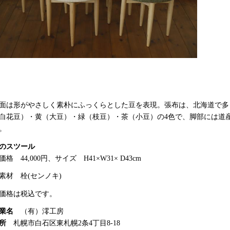
面は形がやさしく素朴にふっくらとした豆を表現。張布は、北海道で多
白花豆）・黄（大豆）・緑（枝豆）・茶（小豆）の4色で、脚部には道
。
のスツール
格 44,000円、サイズ H41×W31× D43cm
材 栓(センノキ)
価格は税込です。
業名
（有）澪工房
所
札幌市白石区東札幌2条4丁目8-18