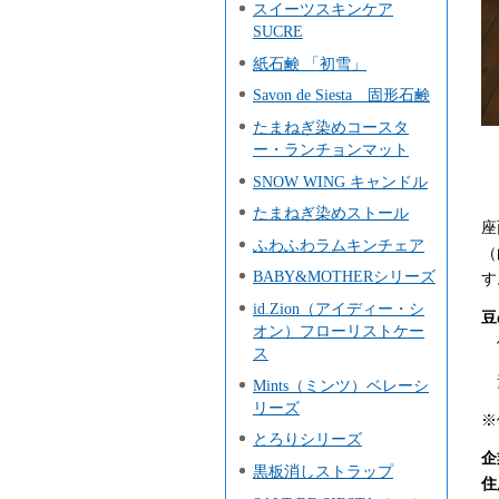
スイーツスキンケア
SUCRE
紙石鹸 「初雪」
Savon de Siesta 固形石鹸
たまねぎ染めコースタ
ー・ランチョンマット
SNOW WING キャンドル
たまねぎ染めストール
座
ふわふわラムキンチェア
（
BABY&MOTHERシリーズ
す
id.Zion（アイディー・シ
豆
オン）フローリストケー
価
ス
素
Mints（ミンツ）ベレーシ
リーズ
※
とろりシリーズ
企
黒板消しストラップ
住