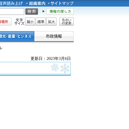
所
文字サイズ
縮小
標準
拡大
色合い
の変更
ル
更新日：2023年3月6日