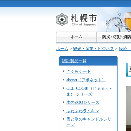
札幌市
ホーム
>
観光・産業・ビジネス
>
経済・
認証製品一覧
さくらシート
abonet（アボネット）
GEL-COOま（じぇるく～
ま） シリーズ
木のZOOシリーズ
ふわふわラムキン
雪と氷のキャンドルシリ
ーズ