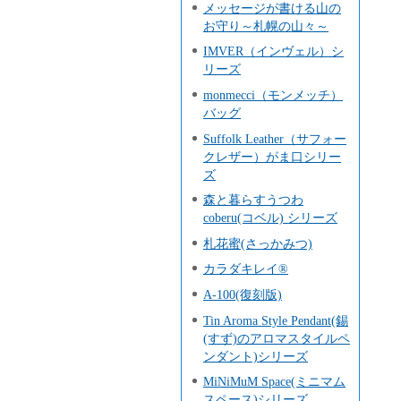
メッセージが書ける山の
お守り～札幌の山々～
IMVER（インヴェル）シ
リーズ
monmecci（モンメッチ）
バッグ
Suffolk Leather（サフォー
クレザー）がま口シリー
ズ
森と暮らすうつわ
coberu(コベル) シリーズ
札花蜜(さっかみつ)
カラダキレイ®
A-100(復刻版)
Tin Aroma Style Pendant(錫
(すず)のアロマスタイルペ
ンダント)シリーズ
MiNiMuM Space(ミニマム
スペース)シリーズ