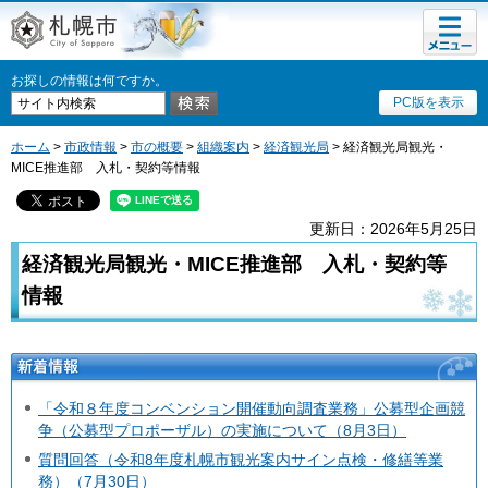
メニュ
札幌市
ー
お探しの情報は何ですか。
PC版を表示
ホーム
>
市政情報
>
市の概要
>
組織案内
>
経済観光局
> 経済観光局観光・
MICE推進部 入札・契約等情報
更新日：2026年5月25日
経済観光局観光・MICE推進部 入札・契約等
情報
新着情報
「令和８年度コンベンション開催動向調査業務」公募型企画競
争（公募型プロポーザル）の実施について（8月3日）
質問回答（令和8年度札幌市観光案内サイン点検・修繕等業
務）（7月30日）