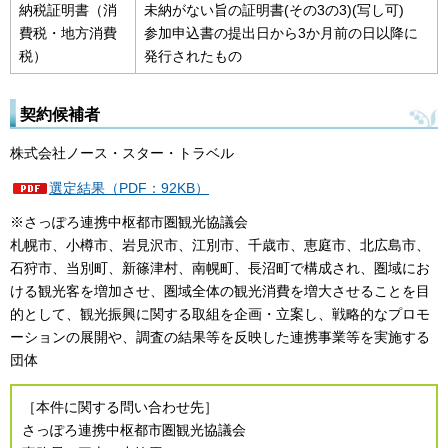
納税証明書（消
未納がない旨の証明書(その3の3)(写し可)
費税・地方消費
参加申込書の提出日から3か月前の日以降に
税）
発行されたもの
契約候補者
株式会社ノース・スター・トラベル
選定結果（PDF：92KB）
※さっぽろ連携中枢都市圏観光協議会
札幌市、小樽市、岩見沢市、江別市、千歳市、恵庭市、北広島市、
石狩市、当別町、新篠津村、南幌町、長沼町で構成され、圏域にお
ける観光客を増加させ、圏域全体の観光消費を増大させることを目
的として、観光振興に関する取組を企画・立案し、戦略的なプロモ
ーションの展開や、調査の結果等を反映した連携事業等を実施する
団体
［本件に関する問い合わせ先］
さっぽろ連携中枢都市圏観光協議会