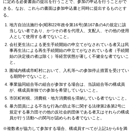
に定める必要書面の提出を行うことで、参加の申込を行うことがで
きる。なお、これらの書面は参加申込書と同時に提出するものとす
る。
地方自治法施行令(昭和22年政令第16号)第167条の4の規定に該
当しない者であり、かつその者を代理人、支配人、その他の使用
人として使用する者でないこと。
会社更生法による更生手続開始の申立てがなされている者又は民
事再生法による再生手続開始の申立てがなされている者（手続開
始の決定後の者は除く）等経営状態が著しく不健全な者でないこ
と。
圏域内構成市町村において、入札等への参加停止措置を受けてい
る期間中でないこと。
事業協同組合等の組合が参加する場合は、当該組合等の構成員
が、構成員単独での参加を希望していないこと。
市区町村税、消費税・地方消費税を滞納している者でないこと。
暴力団員による不当な行為の防止等に関する法律第2条第2号に
規定する暴力団その他の反社会的団体である者又はそれらの構成
員が行う活動への関与が認められる者でないこと。
※複数者が協力して参加する場合、構成員すべてが上記1から6を満