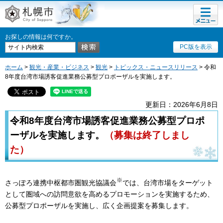
メニュ
札幌市
ー
お探しの情報は何ですか。
PC版を表示
ホーム
>
観光・産業・ビジネス
>
観光
>
トピックス・ニュースリリース
> 令和
8年度台湾市場誘客促進業務公募型プロポーザルを実施します。
更新日：2026年6月8日
令和8年度台湾市場誘客促進業務公募型プロポ
ーザルを実施します。
（募集は終了しまし
た）
※
さっぽろ連携中枢都市圏観光協議会
では、台湾市場をターゲット
として圏域への訪問意欲を高めるプロモーションを実施するため、
公募型プロポーザルを実施し、広く企画提案を募集します。