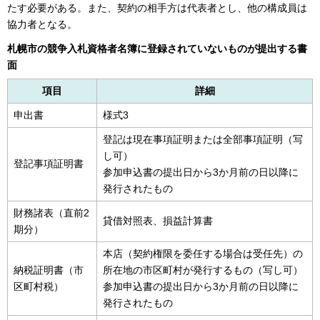
たす必要がある。また、契約の相手方は代表者とし、他の構成員は
協力者となる。
札幌市の競争入札資格者名簿に登録されていないものが提出する書
面
項目
詳細
申出書
様式3
登記は現在事項証明または全部事項証明（写
し可）
登記事項証明書
参加申込書の提出日から3か月前の日以降に
発行されたもの
財務諸表（直前2
貸借対照表、損益計算書
期分）
本店（契約権限を委任する場合は受任先）の
納税証明書（市
所在地の市区町村が発行するもの（写し可）
区町村税）
参加申込書の提出日から3か月前の日以降に
発行されたもの