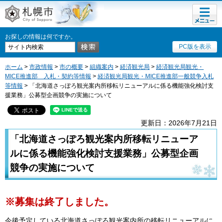
メニュ
札幌市
ー
お探しの情報は何ですか。
PC版を表示
ホーム
>
市政情報
>
市の概要
>
組織案内
>
経済観光局
>
経済観光局観光・
MICE推進部 入札・契約等情報
>
経済観光局観光・MICE推進部一般競争入札
等情報
> 「北海道さっぽろ観光案内所移転リニューアルに係る機能強化検討支
援業務」公募型企画競争の実施について
更新日：2026年7月21日
「北海道さっぽろ観光案内所移転リニューア
ルに係る機能強化検討支援業務」公募型企画
競争の実施について
※募集は終了しました。
今後予定している北海道さっぽろ観光案内所の移転リニューアルに