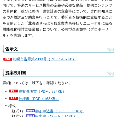
向けて、将来のサービス機能の定義や必要な備品・提供コンテンツ
の具体化、並びに整備・運営計画の立案等について、専門的知見に
基づき検討及び助言を行うことで、委託者を技術的に支援すること
を目的とした「北海道さっぽろ観光案内所移転リニューアルに係る
機能強化検討支援業務」について、公募型企画競争（プロポーザ
ル）を実施します。
告示文
札幌市告示第2093号（PDF：457KB）
提案説明書
詳細については、以下をご確認ください。
提案説明書（PDF：324KB）
仕様書（PDF：168KB）
様式
（様式1）
参加申込書（ワード：11KB）
（様式2）
申出書（ワード：14KB）