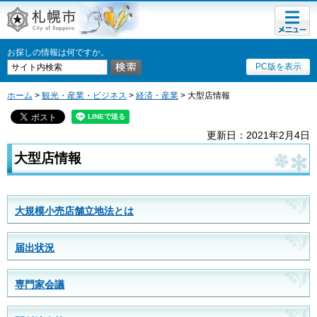
メニュ
札幌市
ー
お探しの情報は何ですか。
PC版を表示
ホーム
>
観光・産業・ビジネス
>
経済・産業
> 大型店情報
更新日：2021年2月4日
大型店情報
大規模小売店舗立地法とは
届出状況
専門家会議