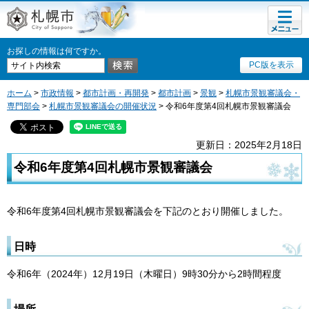
メニュ
札幌市
ー
お探しの情報は何ですか。
PC版を表示
ホーム
>
市政情報
>
都市計画・再開発
>
都市計画
>
景観
>
札幌市景観審議会・
専門部会
>
札幌市景観審議会の開催状況
> 令和6年度第4回札幌市景観審議会
更新日：2025年2月18日
令和6年度第4回札幌市景観審議会
令和6年度第4回札幌市景観審議会を下記のとおり開催しました。
日時
令和6年（2024年）12月19日（木曜日）9時30分から2時間程度