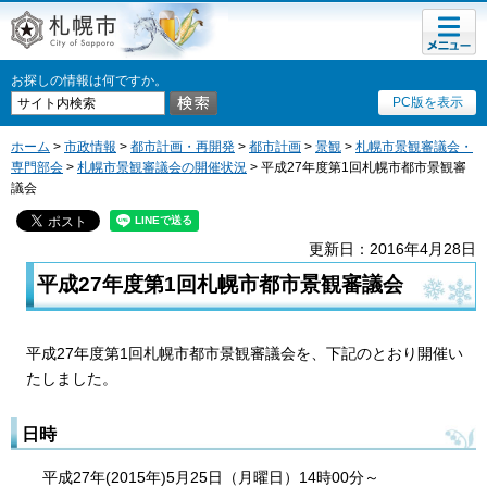
メニュ
札幌市
ー
お探しの情報は何ですか。
PC版を表示
ホーム
>
市政情報
>
都市計画・再開発
>
都市計画
>
景観
>
札幌市景観審議会・
専門部会
>
札幌市景観審議会の開催状況
> 平成27年度第1回札幌市都市景観審
議会
更新日：2016年4月28日
平成27年度第1回札幌市都市景観審議会
平成27年度第1回札幌市都市景観審議会を、下記のとおり開催い
たしました。
日時
平成27年(2015年)5月25日（月曜日）14時00分～