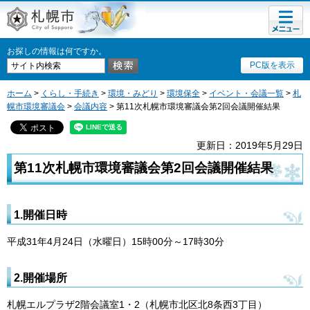
メニュ
札幌市
ー
お探しの情報は何ですか。
PC版を表示
ホーム
>
くらし・手続き
>
環境・みどり
>
環境保全
>
イベント・会議一覧
>
札
幌市環境審議会
>
会議内容
> 第11次札幌市環境審議会第2回会議開催結果
更新日：2019年5月29日
第11次札幌市環境審議会第2回会議開催結果
1.開催日時
平成31年4月24日（水曜日）15時00分～17時30分
2.開催場所
札幌エルプラザ2階会議室1・2（札幌市北区北8条西3丁目）