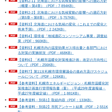
【資料2-1】北海道における気候変動の影響への適応方針
（概要～第4章）（PDF：7,894KB）
【資料2-2】北海道における気候変動の影響への適応方針
（第5章～第8章）（PDF：5,757KB）
【資料3】北海道における気候の変化（これまでの変化と
将来予測）（PDF：2,242KB）
【資料4】環境省「地域適応コンソーシアム事業」調査結
果（PDF：960KB）
【資料5】札幌市内の温室効果ガス排出量と各部門におけ
る対策の実施状況（PDF：468KB）
【資料6】「札幌市温暖化対策推進計画」改定の方向性に
ついて（PDF：256KB）
【資料7】第11次札幌市環境審議会の進め方及びスケジュ
ールについて（PDF：126KB）
【参考資料】札幌市エネルギービジョン・札幌市温暖化対
策推進計画進行管理報告書（案）（平成29年度速報値・
平成27年度確定値）（PDF：1,881KB）
【参考資料・別添1】取組内容（PDF：133KB）
【参考資料・別添2】市民アンケート結果（PDF：2,551K
B）