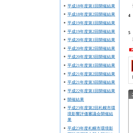
委
平成18年度第1回開催結果
平成18年度第2回開催結果
4
（
平成19年度第1回開催結果
平成19年度第2回開催結果
5
環
平成20年度第1回開催結果
平成20年度第2回開催結果
平成20年度第3回開催結果
平成21年度第1回開催結果
平成21年度第2回開催結果
平成21年度第3回開催結果
平成22年度第1回開催結果
開催結果
平成23年度第2回札幌市環
境影響評価審議会開催結
果
平成23年度札幌市環境影