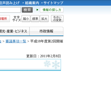
所
文字サイズ
縮小
標準
拡大
色合い
の変更
会
>
審議事項一覧
> 平成18年度第2回開催
更新日：2011年2月8日