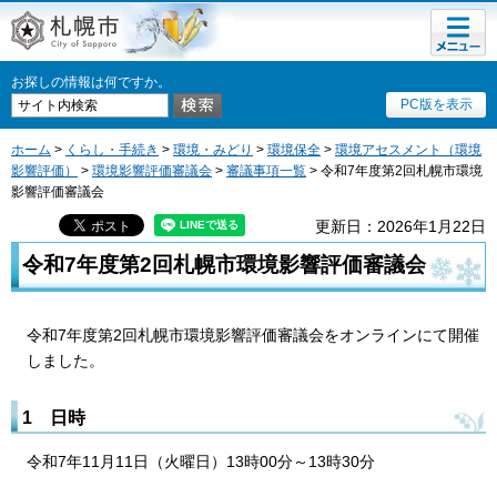
メニュ
札幌市
ー
お探しの情報は何ですか。
PC版を表示
ホーム
>
くらし・手続き
>
環境・みどり
>
環境保全
>
環境アセスメント（環境
影響評価）
>
環境影響評価審議会
>
審議事項一覧
> 令和7年度第2回札幌市環境
影響評価審議会
更新日：2026年1月22日
令和7年度第2回札幌市環境影響評価審議会
令和7年度第2回札幌市環境影響評価審議会をオンラインにて開催
しました。
1
日時
令
和7年11月11日（火曜日）13時00分～13時30分