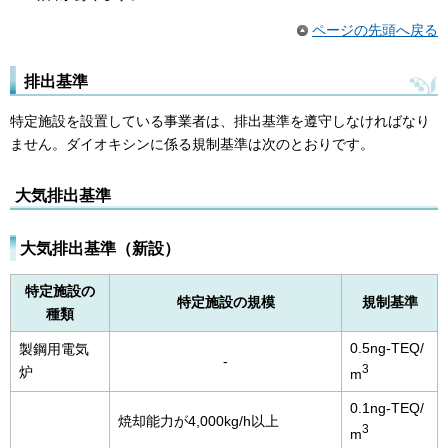
ページの先頭へ戻る
排出基準
特定施設を設置している事業者は、排出基準を遵守しなければなり
ません。ダイオキシンに係る規制基準は次のとおりです。
大気排出基準
大気排出基準（新設）
特定施設の
特定施設の規模
規制基準
種類
0.5ng-TEQ/
製鋼用電気
-
3
炉
m
0.1ng-TEQ/
焼却能力が4,000kg/h以上
3
m