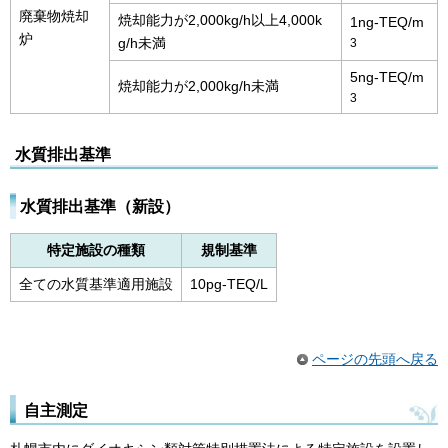
廃棄物焼却
焼却能力が2,000kg/h以上4,000k
1ng-TEQ/m
炉
g/h未満
3
5ng-TEQ/m
焼却能力が2,000kg/h未満
3
水質排出基準
水質排出基準（新設）
特定施設の種類
規制基準
全ての水質基準適用施設
10pg-TEQ/L
ページの先頭へ戻る
自主測定