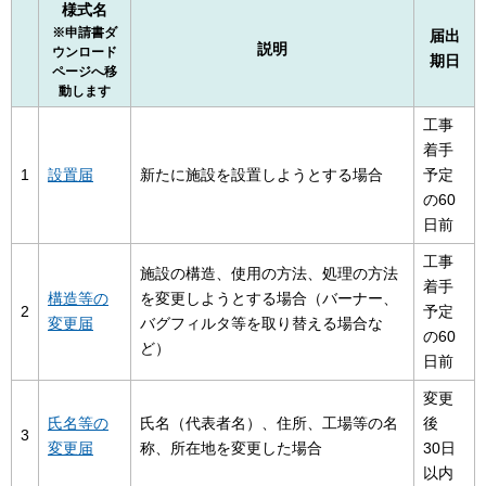
様式名
※申請書ダ
届出
説明
ウンロード
期日
ページへ移
動します
工事
着手
1
設置届
新たに施設を設置しようとする場合
予定
の60
日前
工事
施設の構造、使用の方法、処理の方法
着手
構造等の
を変更しようとする場合（バーナー、
2
予定
変更届
バグフィルタ等を取り替える場合な
の60
ど）
日前
変更
氏名等の
氏名（代表者名）、住所、工場等の名
後
3
変更届
称、所在地を変更した場合
30日
以内