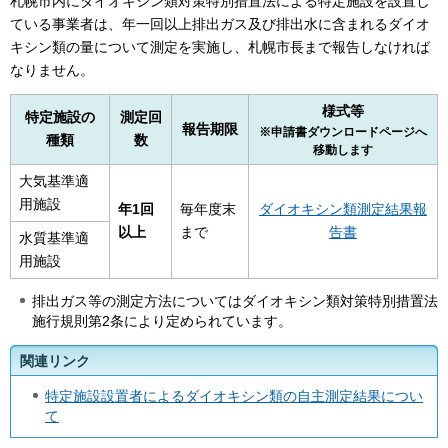
札幌市内にダイオキシン類対策特別措置法による特定施設を設置し
ている事業者は、年一回以上排出ガス及び排出水に含まれるダイオ
キシン類の量について測定を実施し、札幌市長まで報告しなければ
なりません。
様式等
特定施設の
測定回
報告期限
※申請書ダウンロードページへ
種類
数
移動します
大気基準適
用施設
年1回
毎年度末
ダイオキシン類測定結果報
以上
まで
告書
水質基準適
用施設
排出ガス等の測定方法についてはダイオキシン類対策特別措置法
施行規則第2条により定められています。
関連リンク
特定施設設置者によるダイオキシン類の自主測定結果につい
て