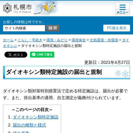
メニュ
札幌市
ー
お探しの情報は何ですか。
PC版を表示
ホーム
>
くらし・手続き
>
環境・みどり
>
環境保全
>
大気環境・水環境
>
ダイ
オキシン
> ダイオキシン類特定施設の届出と規制
更新日：2021年4月27日
ダイオキシン類特定施設の届出と規制
ダイオキシン類対策特別措置法で定める特定施設は、届出が必要で
す。また、排出基準の適用、自主測定が義務付けられています。
～このページの目次～
ダイオキシン類特定施設
届出の種類と様式